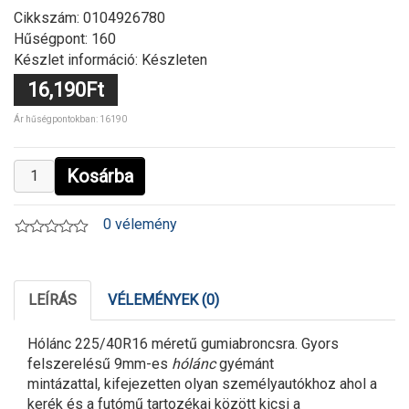
Cikkszám:
0104926780
Hűségpont: 160
Készlet információ: Készleten
16,190Ft
Ár hűségpontokban: 16190
Kosárba
0 vélemény
LEÍRÁS
VÉLEMÉNYEK (0)
Hólánc 225/40R16 méretű gumiabroncsra. Gyors
felszerelésű 9mm-es
hólánc
gyémánt
mintázattal, kifejezetten olyan személyautókhoz ahol a
kerék és a futómű tartozékai között kicsi a