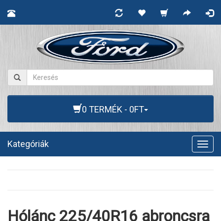
0 TERMÉK - 0FT
Kategóriák
Togg
navig
Hólánc 225/40R16 abroncsra