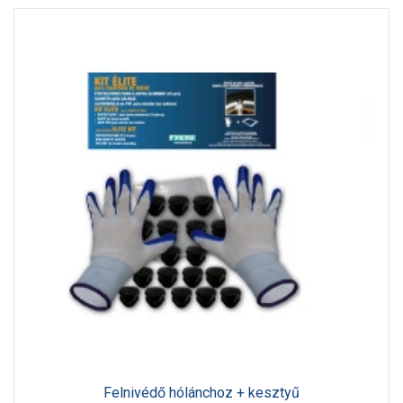
Felnivédő hólánchoz + kesztyű