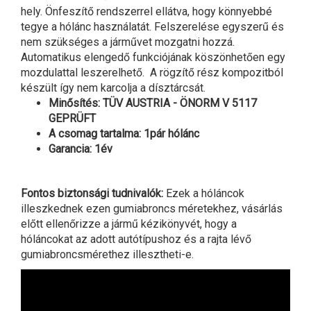
hely. Önfeszítő rendszerrel ellátva, hogy könnyebbé
tegye a hólánc használatát. Felszerelése egyszerű és
nem szükséges a járművet mozgatni hozzá.
Automatikus elengedő funkciójának köszönhetően egy
mozdulattal leszerelhető. A rögzítő rész kompozitból
készült így nem karcolja a dísztárcsát.
Minősítés: TÜV AUSTRIA - ÖNORM V 5117
GEPRÜFT
A csomag tartalma: 1pár hólánc
Garancia: 1év
Fontos biztonsági tudnivalók:
Ezek a hóláncok
illeszkednek ezen gumiabroncs méretekhez, vásárlás
előtt ellenőrizze a jármű kézikönyvét, hogy a
hóláncokat az adott autótípushoz és a rajta lévő
gumiabroncsmérethez illesztheti-e.