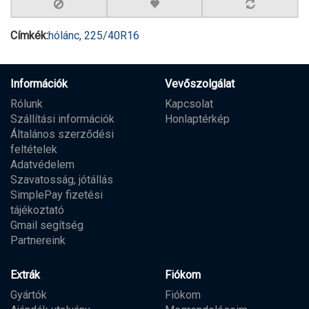
Címkék:
hólánc
,
225/40R16
Információk
Vevőszolgálat
Rólunk
Kapcsolat
Szállítási információk
Honlaptérkép
Általános szerződési
feltételek
Adatvédelem
Szavatosság, jótállás
SimplePay fizetési
tájékoztató
Gmail segítség
Partnereink
Extrák
Fiókom
Gyártók
Fiókom