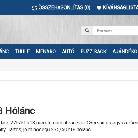
ÖSSZEHASONLÍTÁS (0)
KÍVÁNSÁGLISTA
ÁNC
THULE
MENABO
AUTÓ
BUZZ RACK
AJÁNDÉKO
 Hólánc
lánc 275/50R18 méretű gumiabroncsra. Gyorsan és egyszerűen fe
ány. Tartós, jó minőségű 275/50 r18 hólánc.