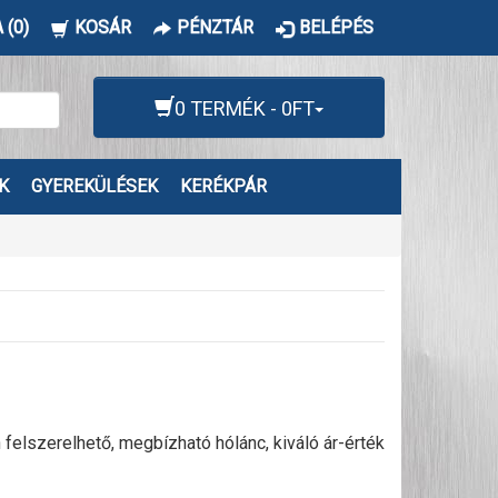
 (0)
KOSÁR
PÉNZTÁR
BELÉPÉS
0 TERMÉK - 0FT
K
GYEREKÜLÉSEK
KERÉKPÁR
lszerelhető, megbízható hólánc, kiváló ár-érték