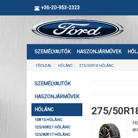
+36-20-953-2323
SZEMÉLYAUTÓK
HASZONJÁRMŰVEK
HÓL
FŐOLDAL
HÓLÁNC
275/50R18 HÓLÁNC
SZEMÉLYAUTÓK
HASZONJÁRMŰVEK
275/50R18
HÓLÁNC
10R15 HÓLÁNC
Hó
125/60R21 HÓLÁNC
ar
125/80R17 HÓLÁNC