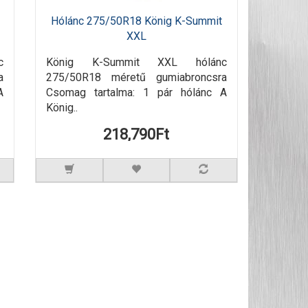
Hólánc 275/50R18 König K-Summit
XXL
c
König K-Summit XXL hólánc
a
275/50R18 méretű gumiabroncsra
A
Csomag tartalma: 1 pár hólánc A
König..
218,790Ft