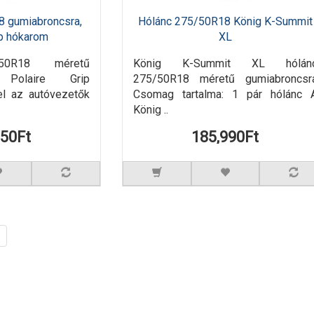
8 gumiabroncsra,
Hólánc 275/50R18 König K-Summit
ip hókarom
XL
50R18 méretű
König K-Summit XL hólán
A Polaire Grip
275/50R18 méretű gumiabroncsr
el az autóvezetők
Csomag tartalma: 1 pár hólánc 
König ..
950Ft
185,990Ft