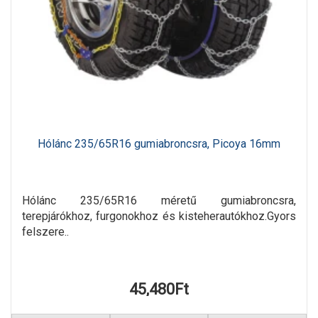
Hólánc 235/65R16 gumiabroncsra, Picoya 16mm
Hólánc 235/65R16 méretű gumiabroncsra,
terepjárókhoz, furgonokhoz és kisteherautókhoz.Gyors
felszere..
45,480Ft