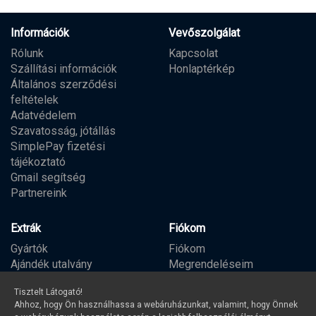
Információk
Vevőszolgálat
Rólunk
Kapcsolat
Szállítási információk
Honlaptérkép
Általános szerződési
feltételek
Adatvédelem
Szavatosság, jótállás
SimplePay fizetési
tájékoztató
Gmail segítség
Partnereink
Extrák
Fiókom
Gyártók
Fiókom
Ajándék utalvány
Megrendeléseim
Partner program
Kívánságlista
Tisztelt Látogató!
Hírlevél
Ahhoz, hogy Ön használhassa a webáruházunkat, valamint, hogy Önnek