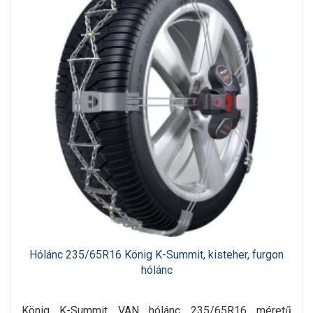
Hólánc 235/65R16 König K-Summit, kisteher, furgon
hólánc
König K-Summit VAN hólánc 235/65R16 méretű