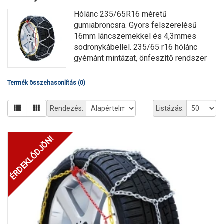
Hólánc 235/65R16 méretű
gumiabroncsra. Gyors felszerelésű
16mm láncszemekkel és 4,3mmes
sodronykábellel. 235/65 r16 hólánc
gyémánt mintázat, önfeszítő rendszer
Termék összehasonlítás (0)
Rendezés:
Listázás:
ÉRDEKLŐDJÖN!