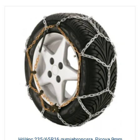
Hólánc 235/65R16 gumiabroncsra, Picoya 9mm