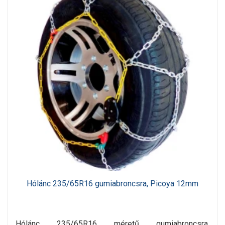
Hólánc 235/65R16 gumiabroncsra, Picoya 12mm
Hólánc 235/65R16 méretű gumiabroncsra,