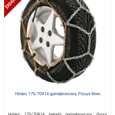
Hólánc 175/70R14 gumiabroncsra, Picoya 9mm
Hólánc 175/70R14 méretű gumiabroncsra. Gyors