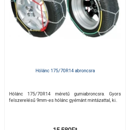
Hólánc 175/70R14 abroncsra
Hólánc 175/70R14 méretű gumiabroncsra. Gyors
felszerelésű 9mm-es hólánc gyémánt mintázattal, ki..