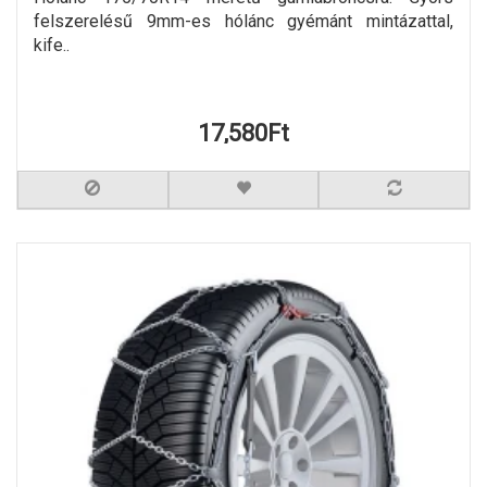
felszerelésű 9mm-es hólánc gyémánt mintázattal,
kife..
17,580Ft