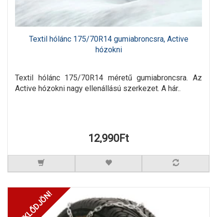
Textil hólánc 175/70R14 gumiabroncsra, Active
hózokni
Textil hólánc 175/70R14 méretű gumiabroncsra. Az
Active hózokni nagy ellenállású szerkezet. A hár..
12,990Ft
ÉRDEKLŐDJÖN!