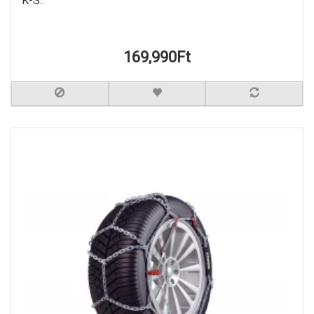
K-S..
169,990Ft