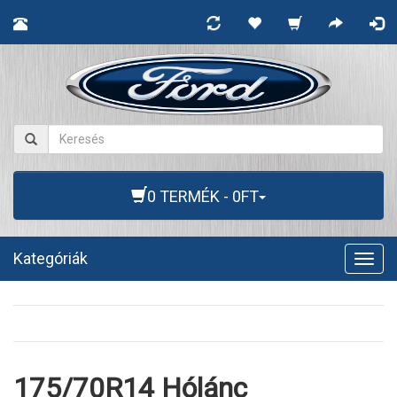
0 TERMÉK - 0FT
Kategóriák
Togg
navig
175/70R14 Hólánc