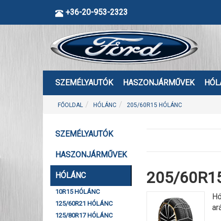
+36-20-953-2323
SZEMÉLYAUTÓK
HASZONJÁRMŰVEK
HÓL
FŐOLDAL
HÓLÁNC
205/60R15 HÓLÁNC
SZEMÉLYAUTÓK
HASZONJÁRMŰVEK
205/60R15
HÓLÁNC
10R15 HÓLÁNC
Hó
125/60R21 HÓLÁNC
ar
125/80R17 HÓLÁNC