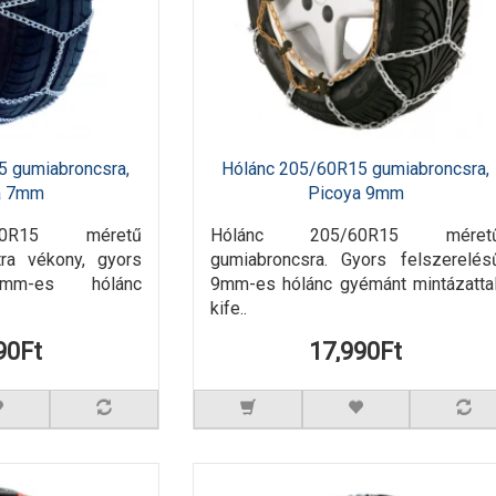
5 gumiabroncsra,
Hólánc 205/60R15 gumiabroncsra,
a 7mm
Picoya 9mm
60R15 méretű
Hólánc 205/60R15 méret
tra vékony, gyors
gumiabroncsra. Gyors felszerelés
7mm-es hólánc
9mm-es hólánc gyémánt mintázattal
kife..
90Ft
17,990Ft