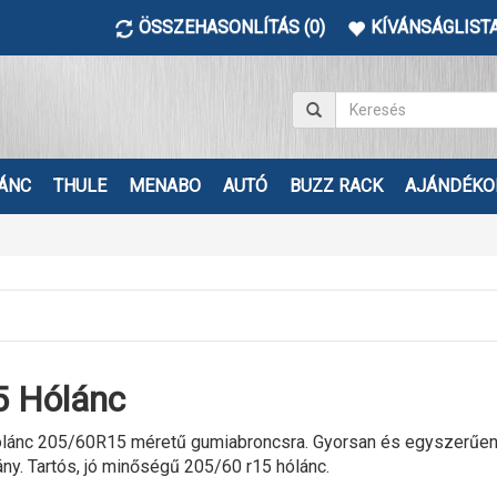
ÖSSZEHASONLÍTÁS (0)
KÍVÁNSÁGLISTA
ÁNC
THULE
MENABO
AUTÓ
BUZZ RACK
AJÁNDÉKO
 Hólánc
lánc 205/60R15 méretű gumiabroncsra. Gyorsan és egyszerűen fe
ány. Tartós, jó minőségű 205/60 r15 hólánc.