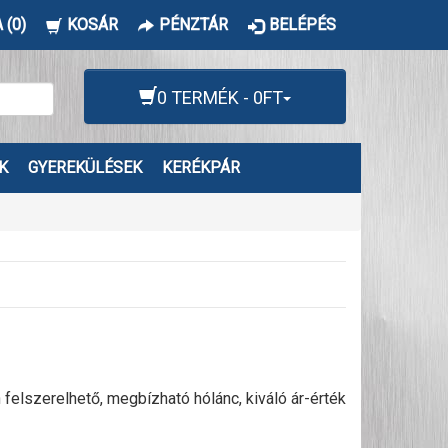
 (0)
KOSÁR
PÉNZTÁR
BELÉPÉS
0 TERMÉK - 0FT
K
GYEREKÜLÉSEK
KERÉKPÁR
lszerelhető, megbízható hólánc, kiváló ár-érték