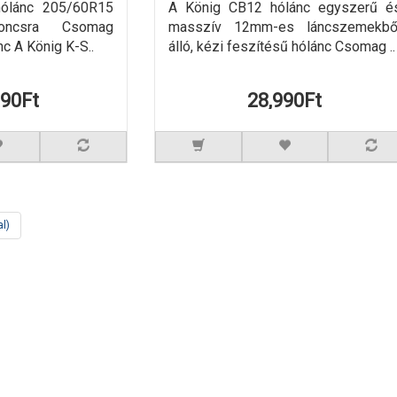
hólánc 205/60R15
A König CB12 hólánc egyszerű é
roncsra Csomag
masszív 12mm-es láncszemekbő
nc A König K-S..
álló, kézi feszítésű hólánc Csomag ..
990Ft
28,990Ft
al)