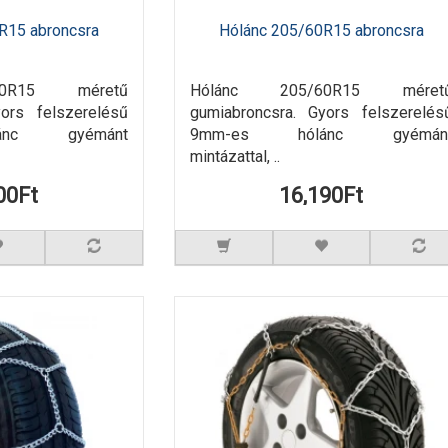
R15 abroncsra
Hólánc 205/60R15 abroncsra
60R15 méretű
Hólánc 205/60R15 méret
yors felszerelésű
gumiabroncsra. Gyors felszerelés
ánc gyémánt
9mm-es hólánc gyémán
mintázattal, ..
00Ft
16,190Ft