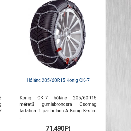
Hólánc 205/60R15 König CK-7
5
König CK-7 hólánc 205/60R15
g
méretű gumiabroncsra Csomag
7
tartalma: 1 pár hólánc A König K-slim
..
71,490Ft