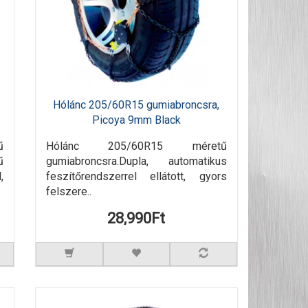
Hólánc 205/60R15 gumiabroncsra,
Picoya 9mm Black
ű
Hólánc 205/60R15 méretű
ű
gumiabroncsra.Dupla, automatikus
,
feszítőrendszerrel ellátott, gyors
felszere..
28,990Ft