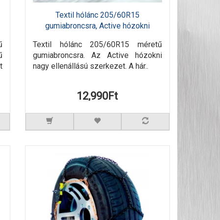
Textil hólánc 205/60R15
gumiabroncsra, Active hózokni
ű
Textil hólánc 205/60R15 méretű
ű
gumiabroncsra. Az Active hózokni
t
nagy ellenállású szerkezet. A hár..
12,990Ft