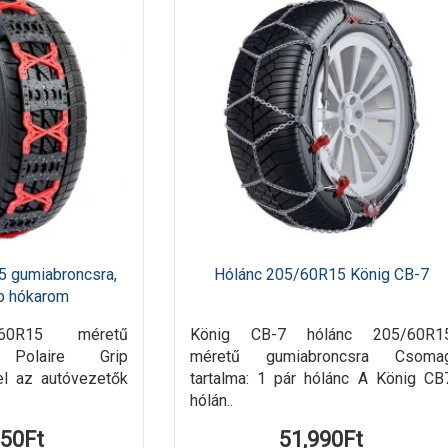
5 gumiabroncsra,
Hólánc 205/60R15 König CB-7
ip hókarom
60R15 méretű
König CB-7 hólánc 205/60R1
A Polaire Grip
méretű gumiabroncsra Csoma
el az autóvezetők
tartalma: 1 pár hólánc A König CB
hólán..
950Ft
51,990Ft