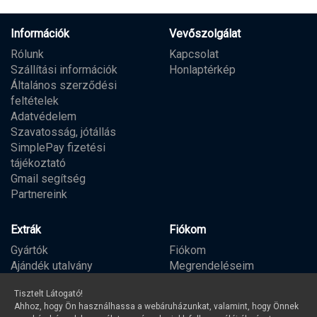
Információk
Vevőszolgálat
Rólunk
Kapcsolat
Szállítási információk
Honlaptérkép
Általános szerződési
feltételek
Adatvédelem
Szavatosság, jótállás
SimplePay fizetési
tájékoztató
Gmail segítség
Partnereink
Extrák
Fiókom
Gyártók
Fiókom
Ajándék utalvány
Megrendeléseim
Partner program
Kívánságlista
Tisztelt Látogató!
Hírlevél
Ahhoz, hogy Ön használhassa a webáruházunkat, valamint, hogy Önnek