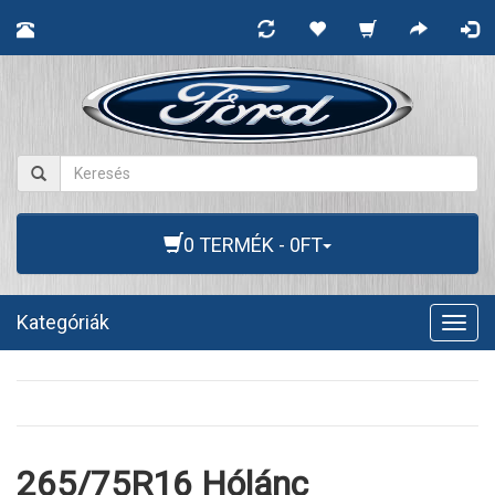
0 TERMÉK - 0FT
Kategóriák
Togg
navig
265/75R16 Hólánc