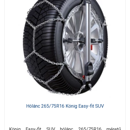
Hólánc 265/75R16 König Easy-fit SUV
König Easy-fit SUV hólánc 265/75R16 méretű