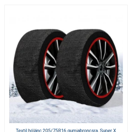
Textil hólánc 205/75R16 gumiabroncsra, Super X