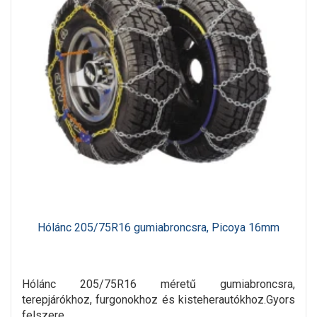
Hólánc 205/75R16 gumiabroncsra, Picoya 16mm
Hólánc 205/75R16 méretű gumiabroncsra,
terepjárókhoz, furgonokhoz és kisteherautókhoz.Gyors
felszere..