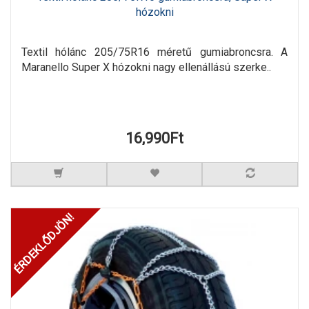
hózokni
Textil hólánc 205/75R16 méretű gumiabroncsra. A
Maranello Super X hózokni nagy ellenállású szerke..
16,990Ft
ÉRDEKLŐDJÖN!