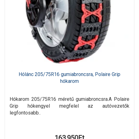
Hólánc 205/75R16 gumiabroncsra, Polaire Grip
hókarom
Hókarom 205/75R16 méretű gumiabroncsra.A Polaire
Grip hókengyel megfelel az autóvezetők
legfontosabb..
163,950Ft