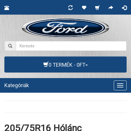
0 TERMÉK - 0FT
Kategóriák
Togg
navig
205/75R16 Hólánc