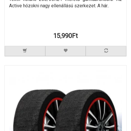
Active hózokni nagy ellenállású szerkezet. A hár..
15,990Ft