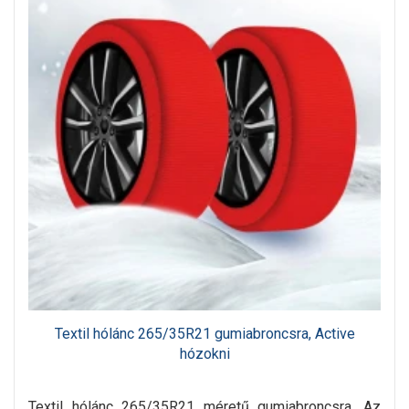
Textil hólánc 265/35R21 gumiabroncsra, Active
hózokni
Textil hólánc 265/35R21 méretű gumiabroncsra. Az