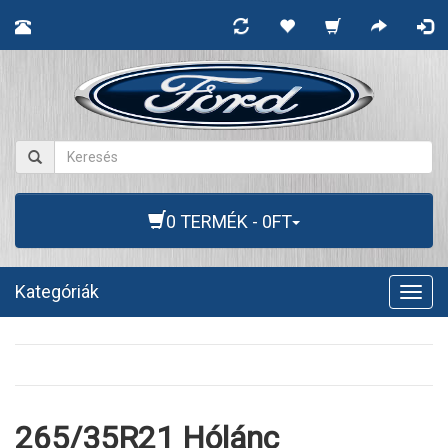
0 TERMÉK - 0FT
Kategóriák
Togg
navig
265/35R21 Hólánc