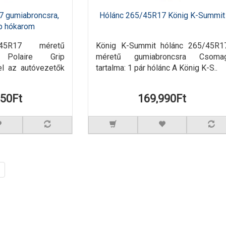
7 gumiabroncsra,
Hólánc 265/45R17 König K-Summit
ip hókarom
45R17 méretű
König K-Summit hólánc 265/45R1
A Polaire Grip
méretű gumiabroncsra Csoma
el az autóvezetők
tartalma: 1 pár hólánc A König K-S..
950Ft
169,990Ft