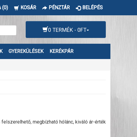
 (0)
KOSÁR
PÉNZTÁR
BELÉPÉS
0 TERMÉK - 0FT
K
GYEREKÜLÉSEK
KERÉKPÁR
lszerelhető, megbízható hólánc, kiváló ár-érték