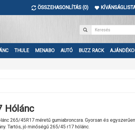
ÖSSZEHASONLÍTÁS (0)
KÍVÁNSÁGLISTA
ÁNC
THULE
MENABO
AUTÓ
BUZZ RACK
AJÁNDÉKO
 Hólánc
lánc 265/45R17 méretű gumiabroncsra. Gyorsan és egyszerűen fe
ány. Tartós, jó minőségű 265/45 r17 hólánc.