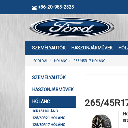
+36-20-953-2323
SZEMÉLYAUTÓK
HASZONJÁRMŰVEK
HÓL
FŐOLDAL
HÓLÁNC
265/45R17 HÓLÁNC
SZEMÉLYAUTÓK
HASZONJÁRMŰVEK
265/45R17
HÓLÁNC
10R15 HÓLÁNC
Hó
125/60R21 HÓLÁNC
ar
125/80R17 HÓLÁNC