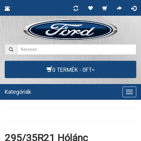
0 TERMÉK - 0FT
Kategóriák
Togg
navig
295/35R21 Hólánc