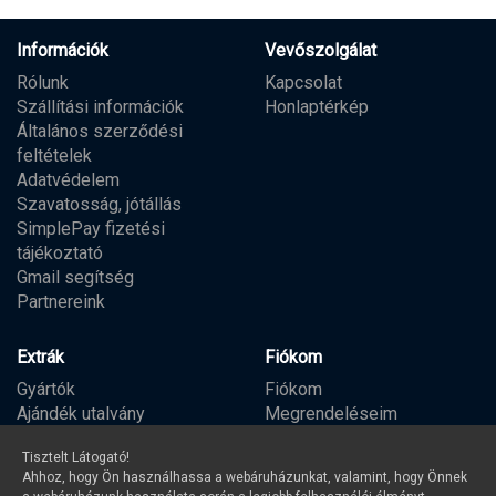
Információk
Vevőszolgálat
Rólunk
Kapcsolat
Szállítási információk
Honlaptérkép
Általános szerződési
feltételek
Adatvédelem
Szavatosság, jótállás
SimplePay fizetési
tájékoztató
Gmail segítség
Partnereink
Extrák
Fiókom
Gyártók
Fiókom
Ajándék utalvány
Megrendeléseim
Partner program
Kívánságlista
Tisztelt Látogató!
Hírlevél
Ahhoz, hogy Ön használhassa a webáruházunkat, valamint, hogy Önnek