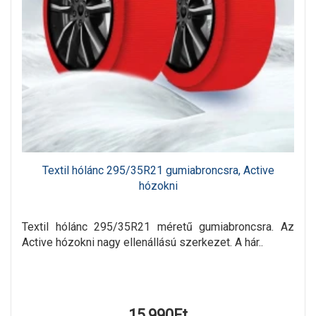
Textil hólánc 295/35R21 gumiabroncsra, Active
hózokni
Textil hólánc 295/35R21 méretű gumiabroncsra. Az
Active hózokni nagy ellenállású szerkezet. A hár..
15,990Ft