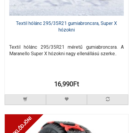
Textil hólánc 295/35R21 gumiabroncsra, Super X
hózokni
Textil hólánc 295/35R21 méretű gumiabroncsra. A
Maranello Super X hózokni nagy ellenállású szerke..
16,990Ft
ÉRDEKLŐDJÖN!