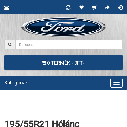
0 TERMÉK - 0FT
Kategóriák
Togg
navig
195/55R21 Hólánc