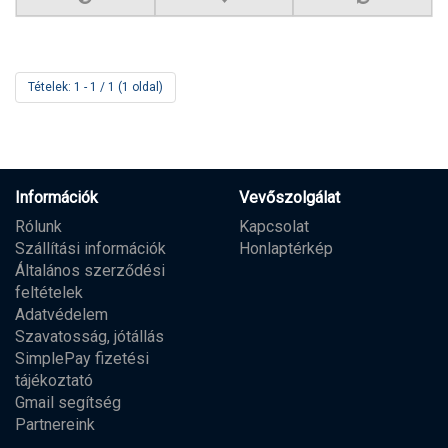
Tételek: 1 - 1 / 1 (1 oldal)
Információk
Vevőszolgálat
Rólunk
Kapcsolat
Szállítási információk
Honlaptérkép
Általános szerződési
feltételek
Adatvédelem
Szavatosság, jótállás
SimplePay fizetési
tájékoztató
Gmail segítség
Partnereink