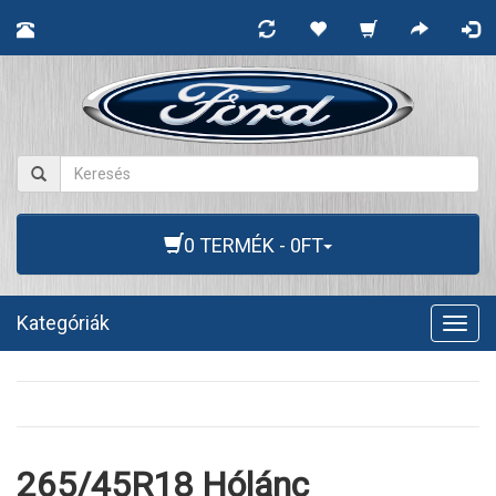
0 TERMÉK - 0FT
Kategóriák
Togg
navig
265/45R18 Hólánc