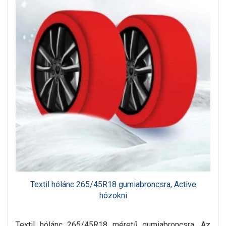
Textil hólánc 265/45R18 gumiabroncsra, Active
hózokni
Textil hólánc 265/45R18 méretű gumiabroncsra. Az