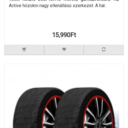
Active hózokni nagy ellenállású szerkezet. A hár..
15,990Ft