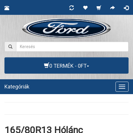
0 TERMÉK - 0FT
Kategóriák
Togg
navig
165/80R13 Hólánc