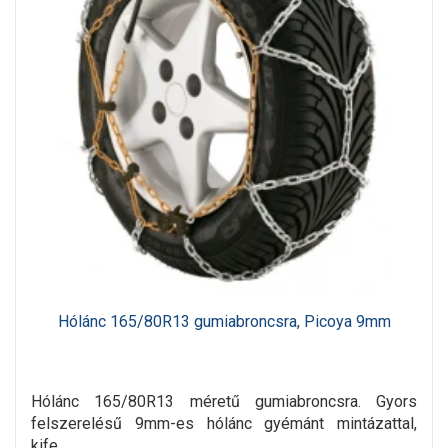
Hólánc 165/80R13 gumiabroncsra, Picoya 9mm
Hólánc 165/80R13 méretű gumiabroncsra. Gyors
felszerelésű 9mm-es hólánc gyémánt mintázattal,
kife..