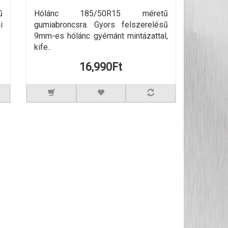
ű
Hólánc 185/50R15 méretű
i
gumiabroncsra. Gyors felszerelésű
9mm-es hólánc gyémánt mintázattal,
kife..
16,990Ft