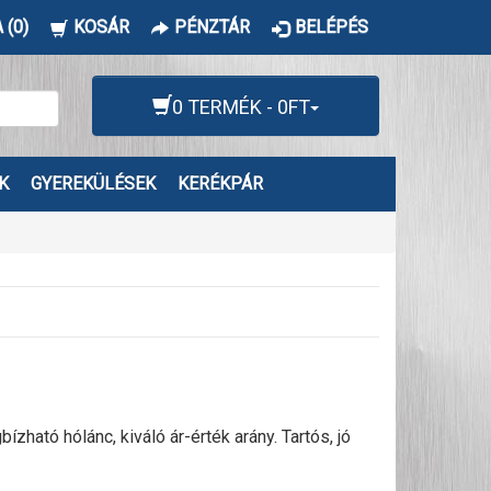
 (0)
KOSÁR
PÉNZTÁR
BELÉPÉS
0 TERMÉK - 0FT
K
GYEREKÜLÉSEK
KERÉKPÁR
ató hólánc, kiváló ár-érték arány. Tartós, jó