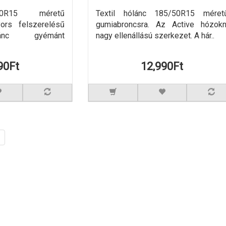
50R15 méretű
Textil hólánc 185/50R15 méret
yors felszerelésű
gumiabroncsra. Az Active hózokn
ánc gyémánt
nagy ellenállású szerkezet. A hár..
90Ft
12,990Ft