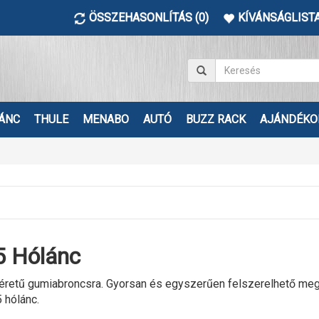
ÖSSZEHASONLÍTÁS (0)
KÍVÁNSÁGLISTA
ÁNC
THULE
MENABO
AUTÓ
BUZZ RACK
AJÁNDÉKO
 Hólánc
etű gumiabroncsra. Gyorsan és egyszerűen felszerelhető megbízh
hólánc.