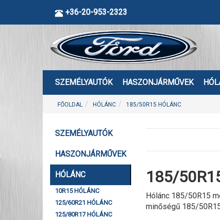
+36-20-953-2323
SZEMÉLYAUTÓK
HASZONJÁRMŰVEK
HÓL
FŐOLDAL
HÓLÁNC
185/50R15 HÓLÁNC
SZEMÉLYAUTÓK
HASZONJÁRMŰVEK
185/50R15
HÓLÁNC
10R15 HÓLÁNC
Hólánc 185/50R15 mér
125/60R21 HÓLÁNC
minőségű 185/50R15 
125/80R17 HÓLÁNC