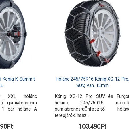
6 König K-Summit
Hólánc 245/75R16 König XG-12 Pro
XL
SUV, Van, 12mm
it XXL hólánc
König XG-12 Pro SUV és Furgo
ű gumiabroncsra
hólánc 245/75R16 méret
: 1 pár hólánc A
gumiabroncsraÖnfeszítő hólán
terepjárók, hasz..
790Ft
103,490Ft