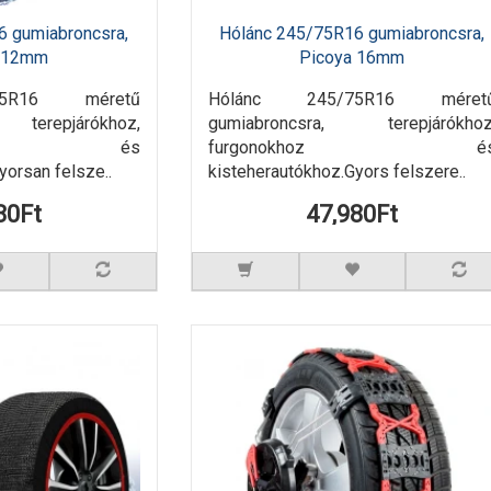
6 gumiabroncsra,
Hólánc 245/75R16 gumiabroncsra,
a 12mm
Picoya 16mm
75R16 méretű
Hólánc 245/75R16 méret
 terepjárókhoz,
gumiabroncsra, terepjárókhoz
khoz és
furgonokhoz é
yorsan felsze..
kisteherautókhoz.Gyors felszere..
80Ft
47,980Ft