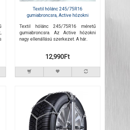
Textil hólánc 245/75R16
gumiabroncsra, Active hózokni
ű
Textil hólánc 245/75R16 méretű
,
gumiabroncsra. Az Active hózokni
s
nagy ellenállású szerkezet. A hár..
12,990Ft