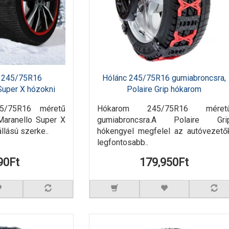
nc 245/75R16
Hólánc 245/75R16 gumiabroncsra,
Super X hózokni
Polaire Grip hókarom
45/75R16 méretű
Hókarom 245/75R16 méret
Maranello Super X
gumiabroncsra.A Polaire Gri
llású szerke..
hókengyel megfelel az autóvezető
legfontosabb..
90Ft
179,950Ft