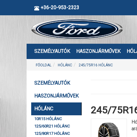
+36-20-953-2323
SZEMÉLYAUTÓK
HASZONJÁRMŰVEK
HÓL
FŐOLDAL
HÓLÁNC
245/75R16 HÓLÁNC
SZEMÉLYAUTÓK
HASZONJÁRMŰVEK
245/75R16
HÓLÁNC
10R15 HÓLÁNC
Hó
125/60R21 HÓLÁNC
ar
125/80R17 HÓLÁNC