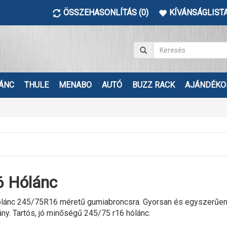
ÖSSZEHASONLÍTÁS (0)
KÍVÁNSÁGLISTA
ÁNC
THULE
MENABO
AUTÓ
BUZZ RACK
AJÁNDÉKO
 Hólánc
lánc 245/75R16 méretű gumiabroncsra. Gyorsan és egyszerűen fe
ány. Tartós, jó minőségű 245/75 r16 hólánc.