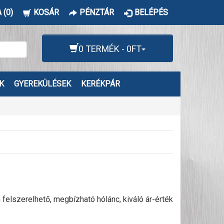
 (0)
KOSÁR
PÉNZTÁR
BELÉPÉS
0 TERMÉK - 0FT
K
GYEREKÜLÉSEK
KERÉKPÁR
lszerelhető, megbízható hólánc, kiváló ár-érték