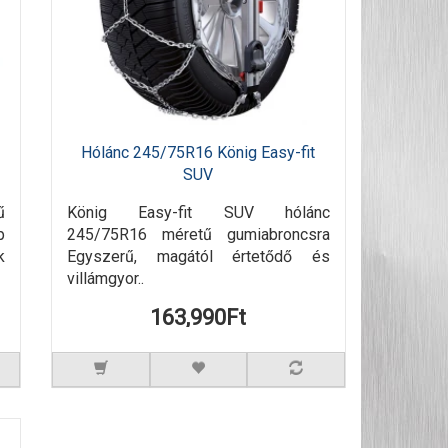
Hólánc 245/75R16 König Easy-fit
SUV
ű
König Easy-fit SUV hólánc
p
245/75R16 méretű gumiabroncsra
k
Egyszerű, magától értetődő és
villámgyor..
163,990Ft