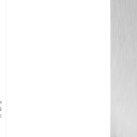
,
n
ű
c