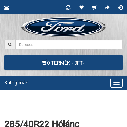
0 TERMÉK - 0FT
Kategóriák
Togg
navig
285/40R22 Hólánc