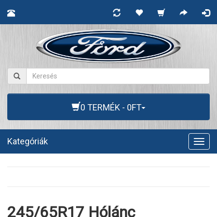
0 TERMÉK - 0FT
Kategóriák
Togg
navig
245/65R17 Hólánc