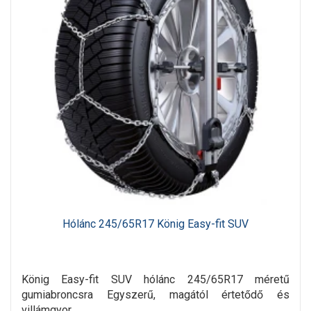
Hólánc 245/65R17 König Easy-fit SUV
König Easy-fit SUV hólánc 245/65R17 méretű
gumiabroncsra Egyszerű, magától értetődő és
villámgyor..