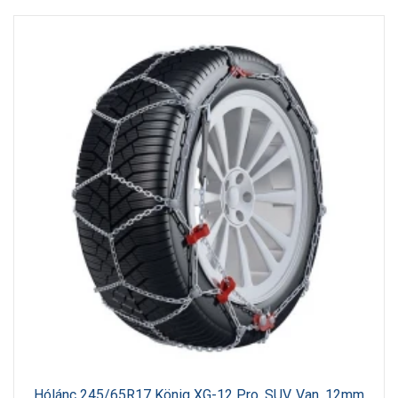
Hólánc 245/65R17 König XG-12 Pro, SUV, Van, 12mm