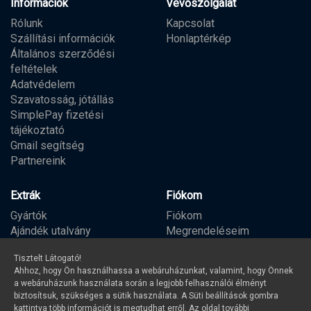
Információk
Vevőszolgálat
Rólunk
Kapcsolat
Szállítási információk
Honlaptérkép
Általános szerződési
feltételek
Adatvédelem
Szavatosság, jótállás
SimplePay fizetési
tájékoztató
Gmail segítség
Partnereink
Extrák
Fiókom
Gyártók
Fiókom
Ajándék utalvány
Megrendeléseim
Partner program
Kívánságlista
Tisztelt Látogató!
Hírlevél
Ahhoz, hogy Ön használhassa a webáruházunkat, valamint, hogy Önnek
a webáruházunk használata során a legjobb felhasználói élményt
biztosítsuk, szükséges a sütik használata. A Süti beállítások gombra
kattintva több információt is megtudhat erről. Az oldal további