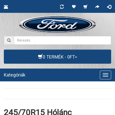
0 TERMÉK - 0FT
Kategóriák
Togg
navig
245/70R15 Hólánc