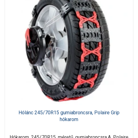
Hólánc 245/70R15 gumiabroncsra, Polaire Grip
hókarom
Hókarom 245/70R15 méretű gumiabroncsra.A Polaire