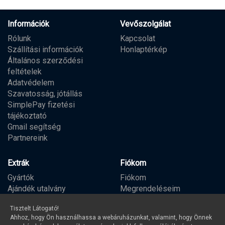
Információk
Vevőszolgálat
Rólunk
Kapcsolat
Szállítási információk
Honlaptérkép
Általános szerződési
feltételek
Adatvédelem
Szavatosság, jótállás
SimplePay fizetési
tájékoztató
Gmail segítség
Partnereink
Extrák
Fiókom
Gyártók
Fiókom
Ajándék utalvány
Megrendeléseim
Partner program
Kívánságlista
Tisztelt Látogató!
Hírlevél
Ahhoz, hogy Ön használhassa a webáruházunkat, valamint, hogy Önnek