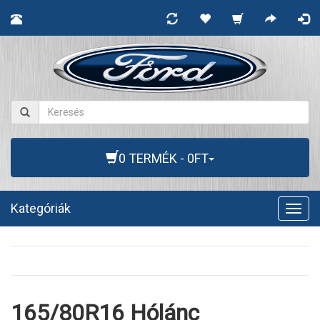
0 TERMÉK - 0FT
Kategóriák
Togg
navig
165/80R16 Hólánc