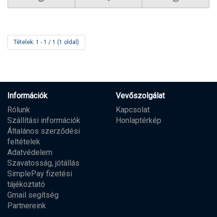
Tételek: 1 - 1 / 1 (1 oldal)
Információk
Vevőszolgálat
Rólunk
Kapcsolat
Szállítási információk
Honlaptérkép
Általános szerződési
feltételek
Adatvédelem
Szavatosság, jótállás
SimplePay fizetési
tájékoztató
Gmail segítség
Partnereink