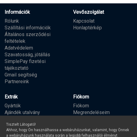
Információk
Vevőszolgálat
Rólunk
Kapcsolat
Szállítási információk
Honlaptérkép
Általános szerződési
feltételek
Adatvédelem
Szavatosság, jótállás
SimplePay fizetési
tájékoztató
Gmail segítség
Partnereink
Extrák
Fiókom
Gyártók
Fiókom
Ajándék utalvány
Megrendeléseim
Partner program
Kívánságlista
Tisztelt Látogató!
Hírlevél
Ahhoz, hogy Ön használhassa a webáruházunkat, valamint, hogy Önnek
a webáruházunk használata során a legjobb felhasználói élményt