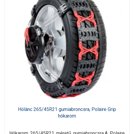
Hólánc 265/45R21 gumiabroncsra, Polaire Grip
hókarom
Hókarom 265/45R21 méretű gumiabroncsra.A Polaire