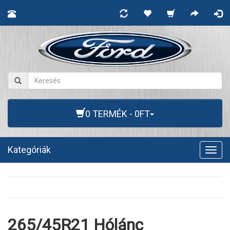
0 TERMÉK - 0FT
Kategóriák
Togg
navig
265/45R21 Hólánc