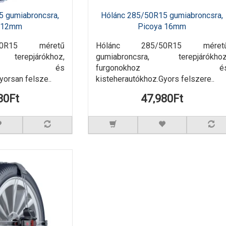
5 gumiabroncsra,
Hólánc 285/50R15 gumiabroncsra,
a 12mm
Picoya 16mm
50R15 méretű
Hólánc 285/50R15 méret
 terepjárókhoz,
gumiabroncsra, terepjárókhoz
khoz és
furgonokhoz é
yorsan felsze..
kisteherautókhoz.Gyors felszere..
80Ft
47,980Ft