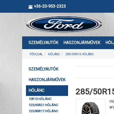
+36-20-953-2323
SZEMÉLYAUTÓK
HASZONJÁRMŰVEK
HÓL
FŐOLDAL
HÓLÁNC
285/50R15 HÓLÁNC
SZEMÉLYAUTÓK
HASZONJÁRMŰVEK
285/50R15
HÓLÁNC
10R15 HÓLÁNC
Hó
125/60R21 HÓLÁNC
ar
125/80R17 HÓLÁNC