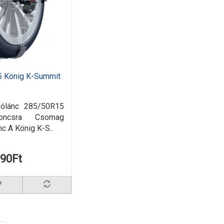
5 König K-Summit
hólánc 285/50R15
roncsra Csomag
nc A König K-S..
990Ft