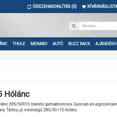
ÖSSZEHASONLÍTÁS (0)
KÍVÁNSÁGLISTA
ÁNC
THULE
MENABO
AUTÓ
BUZZ RACK
AJÁNDÉKO
 Hólánc
lánc 285/50R15 méretű gumiabroncsra. Gyorsan és egyszerűen fe
ány. Tartós, jó minőségű 285/50 r15 hólánc.