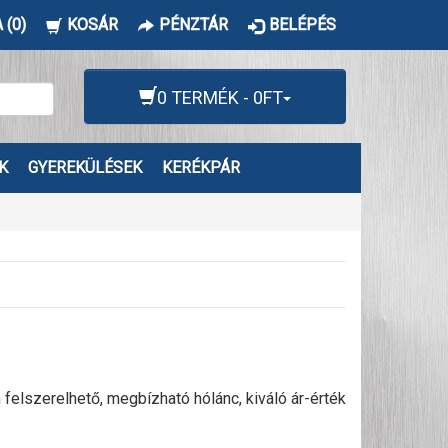
 (0)
KOSÁR
PÉNZTÁR
BELÉPÉS
0 TERMÉK - 0FT
K
GYEREKÜLÉSEK
KERÉKPÁR
lszerelhető, megbízható hólánc, kiváló ár-érték