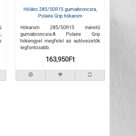
Hólánc 285/50R15 gumiabroncsra,
Polaire Grip hókarom
ű
Hókarom 285/50R15 méretű
,
gumiabroncsra.A Polaire Grip
s
hókengyel megfelel az autóvezetők
legfontosabb..
163,950Ft