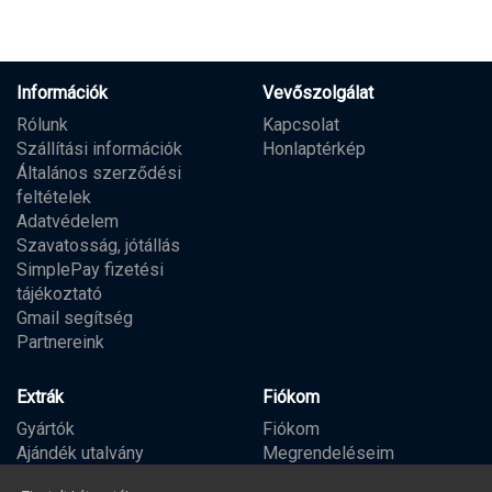
Információk
Vevőszolgálat
Rólunk
Kapcsolat
Szállítási információk
Honlaptérkép
Általános szerződési
feltételek
Adatvédelem
Szavatosság, jótállás
SimplePay fizetési
tájékoztató
Gmail segítség
Partnereink
Extrák
Fiókom
Gyártók
Fiókom
Ajándék utalvány
Megrendeléseim
Partner program
Kívánságlista