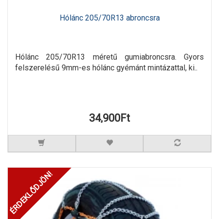
Hólánc 205/70R13 abroncsra
Hólánc 205/70R13 méretű gumiabroncsra. Gyors
felszerelésű 9mm-es hólánc gyémánt mintázattal, ki..
34,900Ft
ÉRDEKLŐDJÖN!