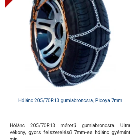
Hólánc 205/70R13 gumiabroncsra, Picoya 7mm
Hólánc 205/70R13 méretű gumiabroncsra. Ultra
vékony, gyors felszerelésű 7mm-es hólánc gyémánt
min..