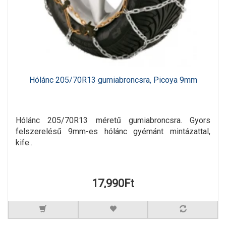
Hólánc 205/70R13 gumiabroncsra, Picoya 9mm
Hólánc 205/70R13 méretű gumiabroncsra. Gyors
felszerelésű 9mm-es hólánc gyémánt mintázattal,
kife..
17,990Ft