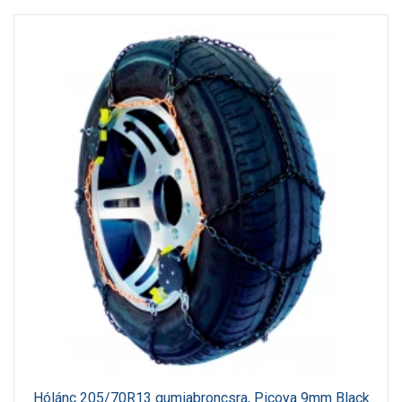
Hólánc 205/70R13 gumiabroncsra, Picoya 9mm Black