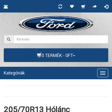
0 TERMÉK - 0FT
Kategóriák
Togg
navig
205/70R13 Hólánc