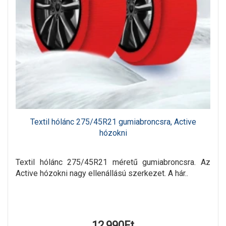
Textil hólánc 275/45R21 gumiabroncsra, Active
hózokni
Textil hólánc 275/45R21 méretű gumiabroncsra. Az
Active hózokni nagy ellenállású szerkezet. A hár..
12,990Ft