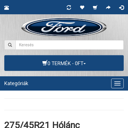
0 TERMÉK - 0FT
Kategóriák
Togg
navig
275/45R21 Hólánc