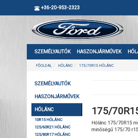
+36-20-953-2323
SZEMÉLYAUTÓK
HASZONJÁRMŰVEK
HÓL
FŐOLDAL
HÓLÁNC
175/70R15 HÓLÁNC
SZEMÉLYAUTÓK
HASZONJÁRMŰVEK
175/70R15
HÓLÁNC
10R15 HÓLÁNC
Hólánc 175/70R15 mér
125/60R21 HÓLÁNC
minőségű 175/70 r15
125/80R17 HÓLÁNC