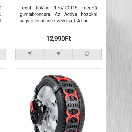
ű
Textil hólánc 175/70R15 méretű
ű
gumiabroncsra. Az Active hózokni
t
nagy ellenállású szerkezet. A hár..
12,990Ft