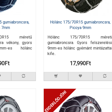
5 gumiabroncsra,
Hólánc 175/70R15 gumiabroncsra,
a 7mm
Picoya 9mm
70R15 méretű
Hólánc 175/70R15 méret
tra vékony, gyors
gumiabroncsra. Gyors felszerelés
7mm-es hólánc
9mm-es hólánc gyémánt mintázattal
kife..
90Ft
17,990Ft
ÉRDEKLŐDJÖN!