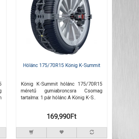
Hólánc 175/70R15 König K-Summit
5
König K-Summit hólánc 175/70R15
g
méretű gumiabroncsra Csomag
m
tartalma: 1 pár hólánc A König K-S..
169,990Ft