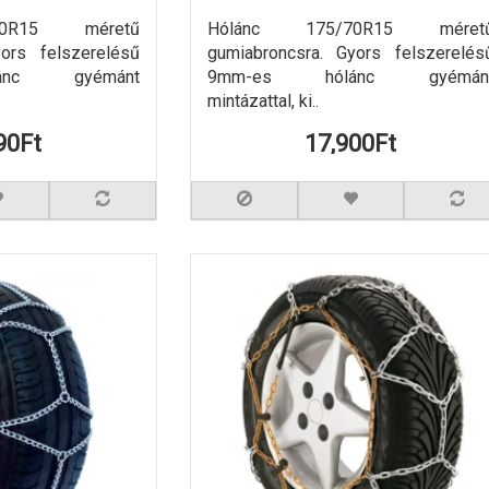
70R15 méretű
Hólánc 175/70R15 méret
yors felszerelésű
gumiabroncsra. Gyors felszerelés
ánc gyémánt
9mm-es hólánc gyémán
mintázattal, ki..
90Ft
17,900Ft