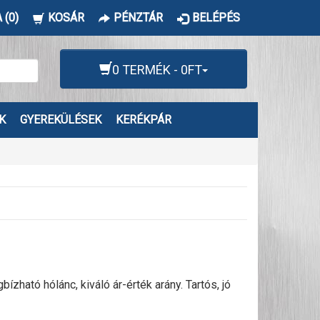
 (0)
KOSÁR
PÉNZTÁR
BELÉPÉS
0 TERMÉK - 0FT
K
GYEREKÜLÉSEK
KERÉKPÁR
ató hólánc, kiváló ár-érték arány. Tartós, jó