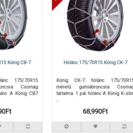
R15 König CB-7
Hólánc 175/70R15 König CK-7
lánc 175/70R15
König CK-7 hólánc 175/70R1
roncsra Csomag
méretű gumiabroncsra Csoma
ólánc A König CB7
tartalma: 1 pár hólánc A König K-sli
..
90Ft
68,990Ft