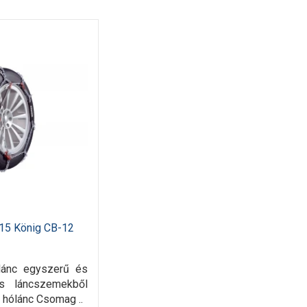
15 König CB-12
lánc egyszerű és
s láncszemekből
ű hólánc Csomag ..