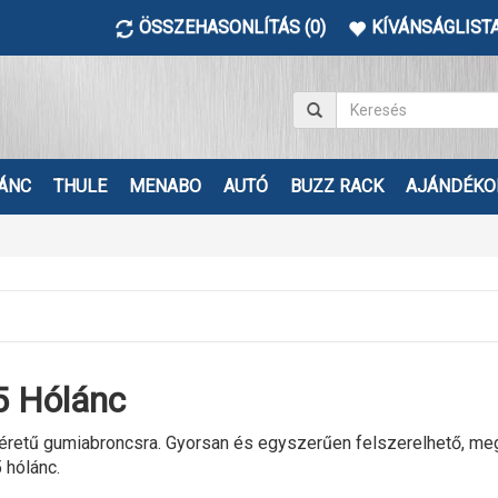
ÖSSZEHASONLÍTÁS (0)
KÍVÁNSÁGLISTA
ÁNC
THULE
MENABO
AUTÓ
BUZZ RACK
AJÁNDÉKO
 Hólánc
etű gumiabroncsra. Gyorsan és egyszerűen felszerelhető, megbízh
 hólánc.