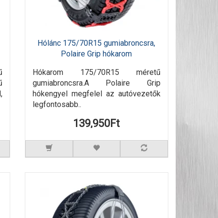
Hólánc 175/70R15 gumiabroncsra,
Polaire Grip hókarom
ű
Hókarom 175/70R15 méretű
ű
gumiabroncsra.A Polaire Grip
,
hókengyel megfelel az autóvezetők
legfontosabb..
139,950Ft