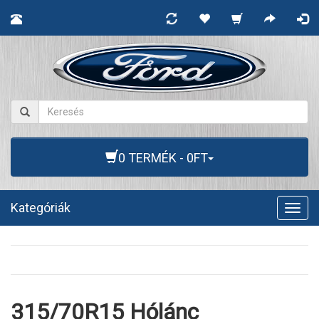
0 TERMÉK - 0FT
Kategóriák
Togg
navig
315/70R15 Hólánc