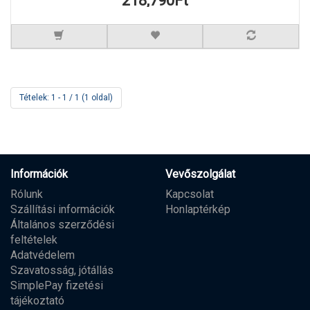
218,790Ft
Tételek: 1 - 1 / 1 (1 oldal)
Információk
Vevőszolgálat
Rólunk
Kapcsolat
Szállítási információk
Honlaptérkép
Általános szerződési
feltételek
Adatvédelem
Szavatosság, jótállás
SimplePay fizetési
tájékoztató