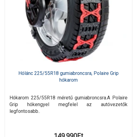
Hólánc 225/55R18 gumiabroncsra, Polaire Grip
hókarom
Hókarom 225/55R18 méretű gumiabroncsra.A Polaire
Grip hókengyel megfelel az autóvezetők
legfontosabb..
149,990Ft