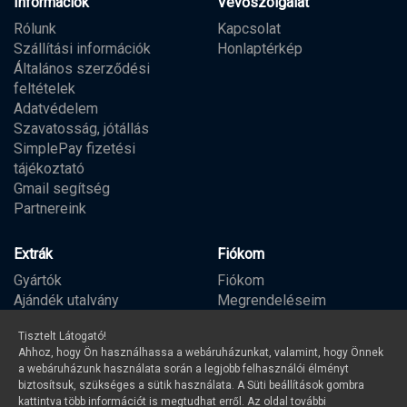
Információk
Vevőszolgálat
Rólunk
Kapcsolat
Szállítási információk
Honlaptérkép
Általános szerződési
feltételek
Adatvédelem
Szavatosság, jótállás
SimplePay fizetési
tájékoztató
Gmail segítség
Partnereink
Extrák
Fiókom
Gyártók
Fiókom
Ajándék utalvány
Megrendeléseim
Partner program
Kívánságlista
Tisztelt Látogató!
Hírlevél
Ahhoz, hogy Ön használhassa a webáruházunkat, valamint, hogy Önnek
a webáruházunk használata során a legjobb felhasználói élményt
biztosítsuk, szükséges a sütik használata. A Süti beállítások gombra
kattintva több információt is megtudhat erről. Az oldal további