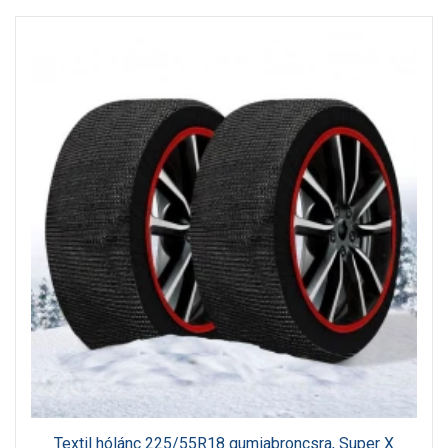
Textil hólánc 225/55R18 gumiabroncsra, Super X