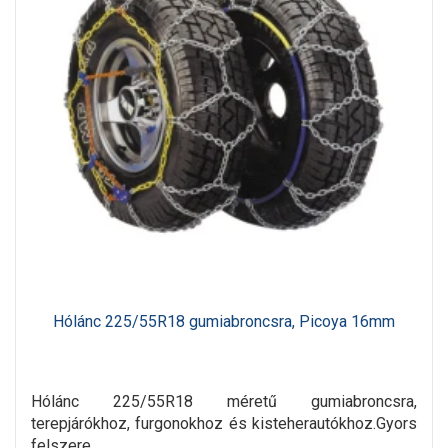
Hólánc 225/55R18 gumiabroncsra, Picoya 16mm
Hólánc 225/55R18 méretű gumiabroncsra,
terepjárókhoz, furgonokhoz és kisteherautókhoz.Gyors
felszere..