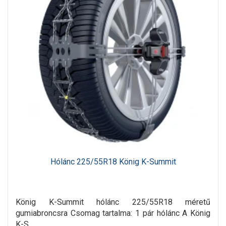
Hólánc 225/55R18 König K-Summit
König K-Summit hólánc 225/55R18 méretű
gumiabroncsra Csomag tartalma: 1 pár hólánc A König
K-S..