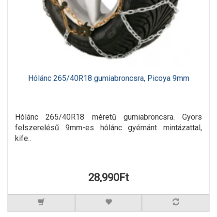
Hólánc 265/40R18 gumiabroncsra, Picoya 9mm
Hólánc 265/40R18 méretű gumiabroncsra. Gyors
felszerelésű 9mm-es hólánc gyémánt mintázattal,
kife..
28,990Ft