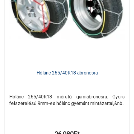
Hólánc 265/40R18 abroncsra
Hólánc 265/40R18 méretű gumiabroncsra. Gyors
felszerelésű 9mm-es hólánc gyémánt mintázattal,&nb..