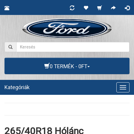
0 TERMÉK - 0FT
Kategóriák
Togg
navig
265/40R18 Hólánc