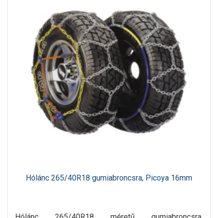
Hólánc 265/40R18 gumiabroncsra, Picoya 16mm
Hólánc 265/40R18 méretű gumiabroncsra,