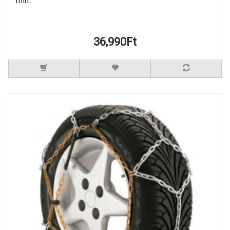
min..
36,990Ft