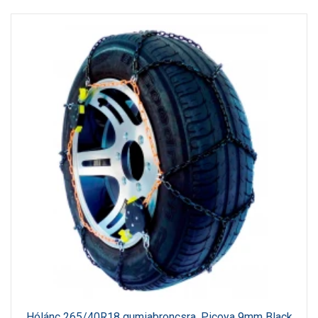
Hólánc 265/40R18 gumiabroncsra, Picoya 9mm Black