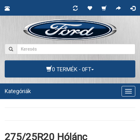
0 TERMÉK - 0FT
Kategóriák
Togg
navig
275/25R20 Hólánc