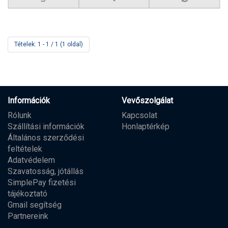
Tételek: 1 - 1 / 1 (1 oldal)
Információk
Vevőszolgálat
Rólunk
Kapcsolat
Szállítási információk
Honlaptérkép
Általános szerződési
feltételek
Adatvédelem
Szavatosság, jótállás
SimplePay fizetési
tájékoztató
Gmail segítség
Partnereink