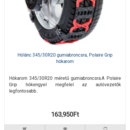
Hólánc 345/30R20 gumiabroncsra, Polaire Grip
hókarom
Hókarom 345/30R20 méretű gumiabroncsra.A Polaire
Grip hókengyel megfelel az autóvezetők
legfontosabb..
163,950Ft