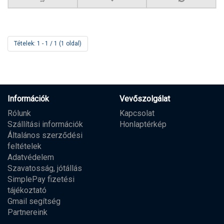
Tételek: 1 - 1 / 1 (1 oldal)
Információk
Vevőszolgálat
Rólunk
Kapcsolat
Szállítási információk
Honlaptérkép
Általános szerződési
feltételek
Adatvédelem
Szavatosság, jótállás
SimplePay fizetési
tájékoztató
Gmail segítség
Partnereink