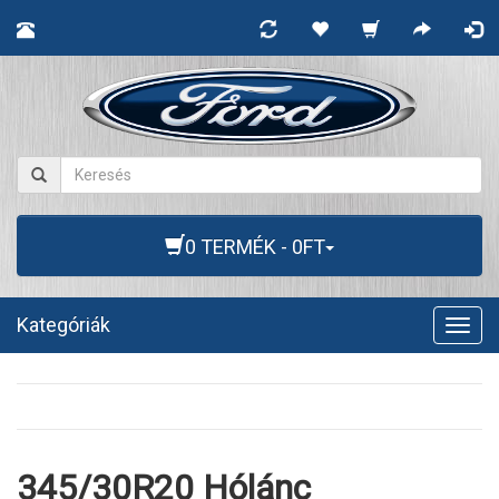
0 TERMÉK - 0FT
Kategóriák
Togg
navig
345/30R20 Hólánc