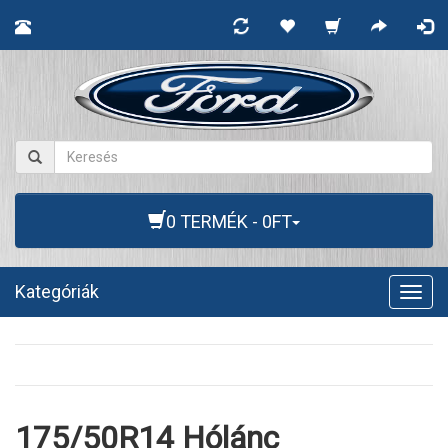
0 TERMÉK - 0FT
Kategóriák
Togg
navig
175/50R14 Hólánc