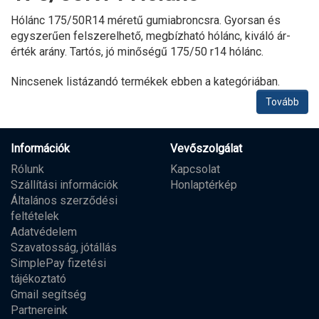
Hólánc 175/50R14 méretű gumiabroncsra. Gyorsan és
egyszerűen felszerelhető, megbízható hólánc, kiváló ár-
érték arány. Tartós, jó minőségű 175/50 r14 hólánc.
Nincsenek listázandó termékek ebben a kategóriában.
Tovább
Információk
Vevőszolgálat
Rólunk
Kapcsolat
Szállítási információk
Honlaptérkép
Általános szerződési
feltételek
Adatvédelem
Szavatosság, jótállás
SimplePay fizetési
tájékoztató
Gmail segítség
Partnereink