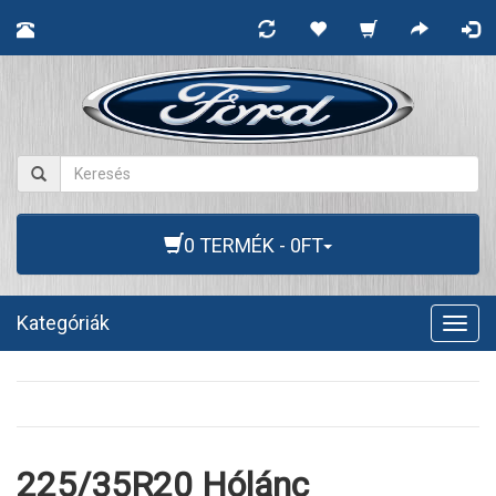
0 TERMÉK - 0FT
Kategóriák
Togg
navig
225/35R20 Hólánc