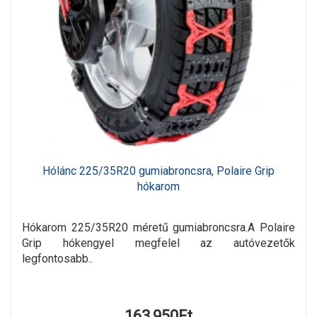
Hólánc 225/35R20 gumiabroncsra, Polaire Grip
hókarom
Hókarom 225/35R20 méretű gumiabroncsra.A Polaire
Grip hókengyel megfelel az autóvezetők
legfontosabb..
163,950Ft