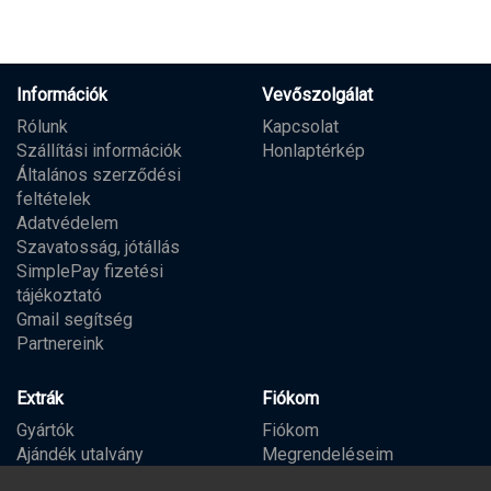
Információk
Vevőszolgálat
Rólunk
Kapcsolat
Szállítási információk
Honlaptérkép
Általános szerződési
feltételek
Adatvédelem
Szavatosság, jótállás
SimplePay fizetési
tájékoztató
Gmail segítség
Partnereink
Extrák
Fiókom
Gyártók
Fiókom
Ajándék utalvány
Megrendeléseim
Partner program
Kívánságlista