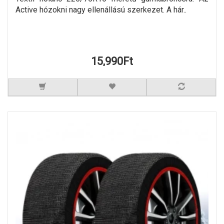
Active hózokni nagy ellenállású szerkezet. A hár..
15,990Ft