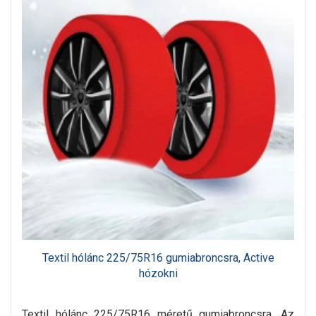
Textil hólánc 225/75R16 gumiabroncsra, Active
hózokni
Textil hólánc 225/75R16 méretű gumiabroncsra. Az