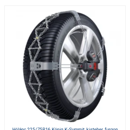
Hólánc 225/75R16 König K-Summit, kisteher, furgon