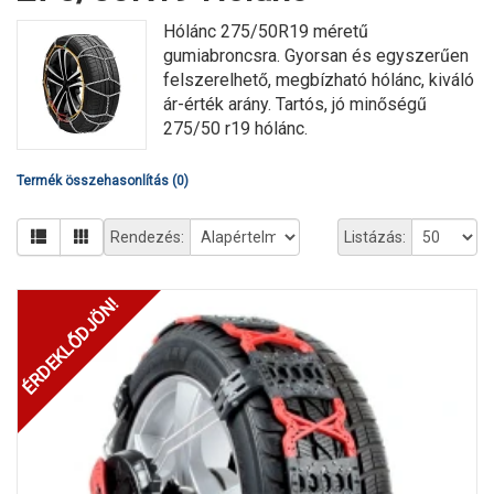
Hólánc 275/50R19 méretű
gumiabroncsra. Gyorsan és egyszerűen
felszerelhető, megbízható hólánc, kiváló
ár-érték arány. Tartós, jó minőségű
275/50 r19 hólánc.
Termék összehasonlítás (0)
Rendezés:
Listázás:
ÉRDEKLŐDJÖN!