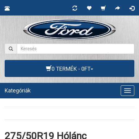
0 TERMÉK - 0FT
Kategóriák
Togg
navig
275/50R19 Hólánc