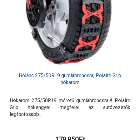
Hólánc 275/50R19 gumiabroncsra, Polaire Grip
hókarom
Hókarom 275/50R19 méretű gumiabroncsra.A Polaire
Grip hókengyel megfelel az autóvezetők
legfontosabb..
179,950Ft