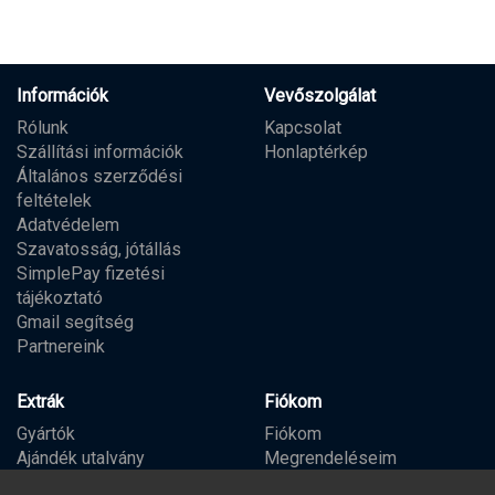
Információk
Vevőszolgálat
Rólunk
Kapcsolat
Szállítási információk
Honlaptérkép
Általános szerződési
feltételek
Adatvédelem
Szavatosság, jótállás
SimplePay fizetési
tájékoztató
Gmail segítség
Partnereink
Extrák
Fiókom
Gyártók
Fiókom
Ajándék utalvány
Megrendeléseim
Partner program
Kívánságlista