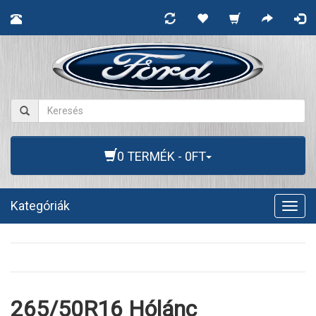
0 TERMÉK - 0FT
Kategóriák
Togg
navig
265/50R16 Hólánc