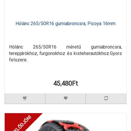
Hólánc 265/50R16 gumiabroncsra, Picoya 16mm
Hólánc 265/50R16 méretű gumiabroncsra,
terepjárókhoz, furgonokhoz és kisteherautókhoz.Gyors
felszere..
45,480Ft
ÉRDEKLŐDJÖN!