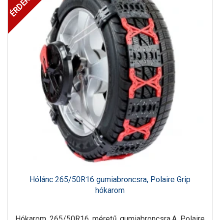
Hólánc 265/50R16 gumiabroncsra, Polaire Grip
hókarom
Hókarom 265/50R16 méretű gumiabroncsra.A Polaire