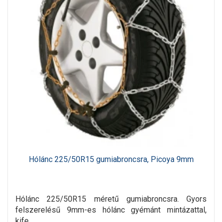
Hólánc 225/50R15 gumiabroncsra, Picoya 9mm
Hólánc 225/50R15 méretű gumiabroncsra. Gyors
felszerelésű 9mm-es hólánc gyémánt mintázattal,
kife..