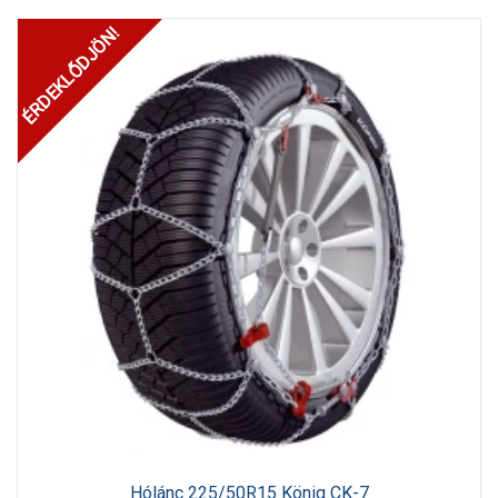
ÉRDEKLŐDJÖN!
Hólánc 225/50R15 König CK-7