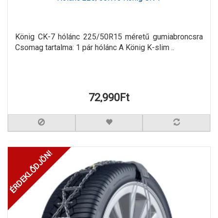
König CK-7 hólánc 225/50R15 méretű gumiabroncsra
Csomag tartalma: 1 pár hólánc A König K-slim ..
72,990Ft
ÉRDEKLŐDJÖN!