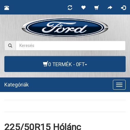
0 TERMÉK - 0FT
Kategóriák
Togg
navig
225/50R15 Hólánc