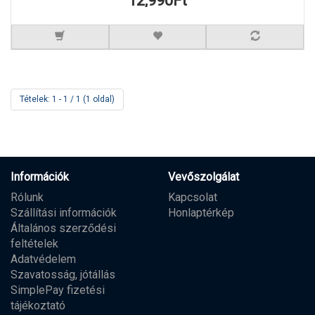
12,990Ft
Tételek: 1 - 1 / 1 (1 oldal)
Információk
Vevőszolgálat
Rólunk
Kapcsolat
Szállítási információk
Honlaptérkép
Általános szerződési
feltételek
Adatvédelem
Szavatosság, jótállás
SimplePay fizetési
tájékoztató