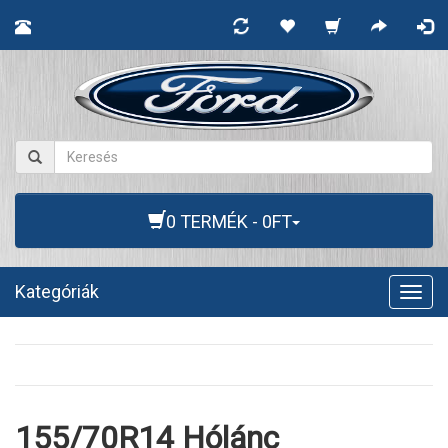
0 TERMÉK - 0FT
Kategóriák
Togg
navig
155/70R14 Hólánc