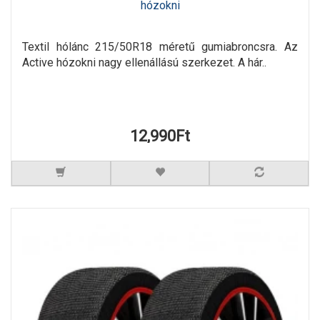
hózokni
Textil hólánc 215/50R18 méretű gumiabroncsra. Az
Active hózokni nagy ellenállású szerkezet. A hár..
12,990Ft