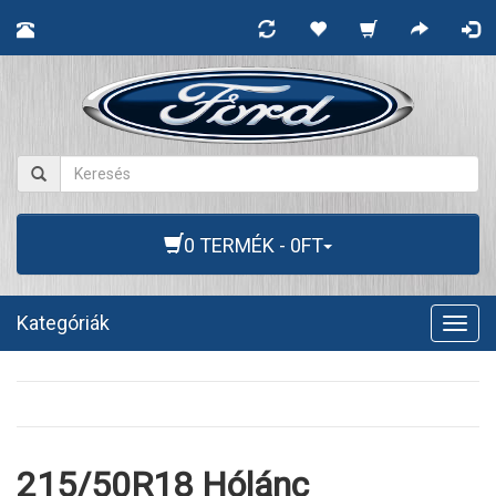
0 TERMÉK - 0FT
Kategóriák
Togg
navig
215/50R18 Hólánc