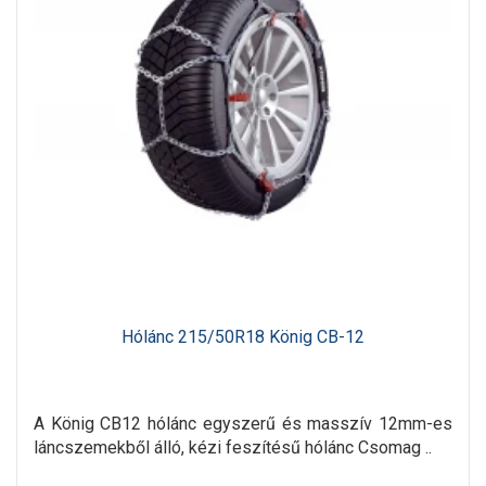
Hólánc 215/50R18 König CB-12
A König CB12 hólánc egyszerű és masszív 12mm-es
láncszemekből álló, kézi feszítésű hólánc Csomag ..