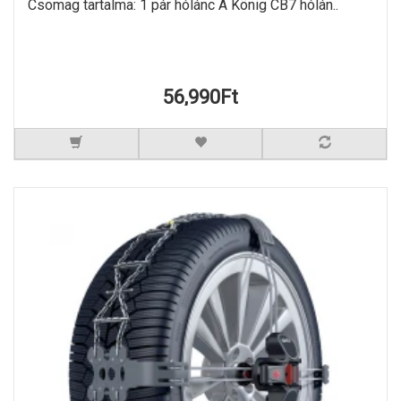
Csomag tartalma: 1 pár hólánc A König CB7 hólán..
56,990Ft