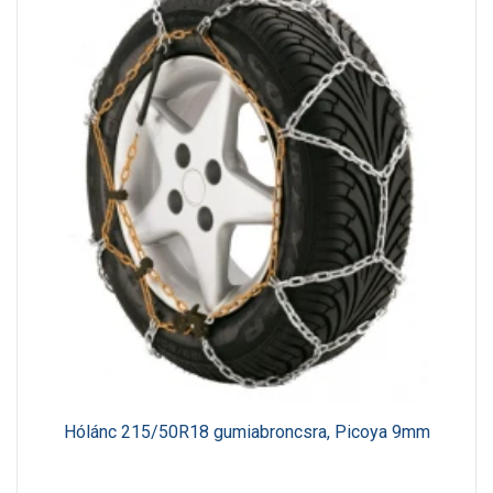
Hólánc 215/50R18 gumiabroncsra, Picoya 9mm