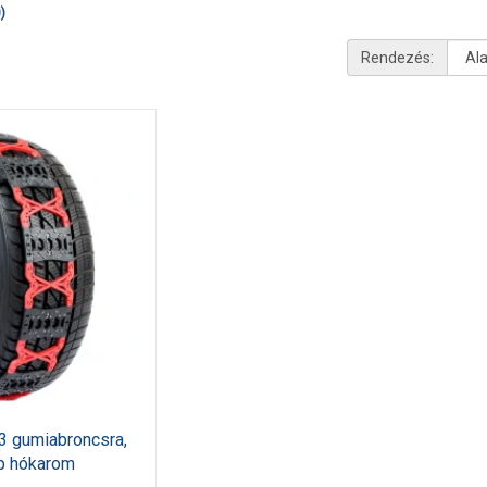
)
Rendezés:
3 gumiabroncsra,
ip hókarom