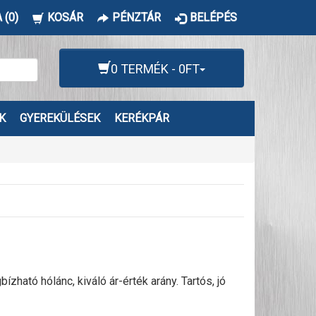
 (0)
KOSÁR
PÉNZTÁR
BELÉPÉS
0 TERMÉK - 0FT
K
GYEREKÜLÉSEK
KERÉKPÁR
ató hólánc, kiváló ár-érték arány. Tartós, jó