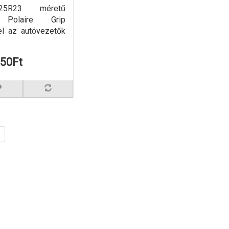
25R23 méretű
A Polaire Grip
el az autóvezetők
950Ft