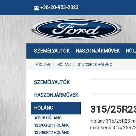
+36-20-953-2323
SZEMÉLYAUTÓK
HASZONJÁRMŰVEK
HÓL
FŐOLDAL
HÓLÁNC
315/25R23 HÓLÁNC
SZEMÉLYAUTÓK
HASZONJÁRMŰVEK
315/25R23
HÓLÁNC
10R15 HÓLÁNC
Hólánc 315/25R23 mér
125/60R21 HÓLÁNC
minőségű 315/25R23 
125/80R17 HÓLÁNC