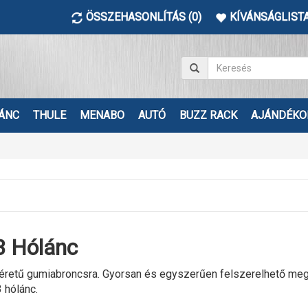
ÖSSZEHASONLÍTÁS (0)
KÍVÁNSÁGLISTA
ÁNC
THULE
MENABO
AUTÓ
BUZZ RACK
AJÁNDÉKO
 Hólánc
etű gumiabroncsra. Gyorsan és egyszerűen felszerelhető megbízh
hólánc.