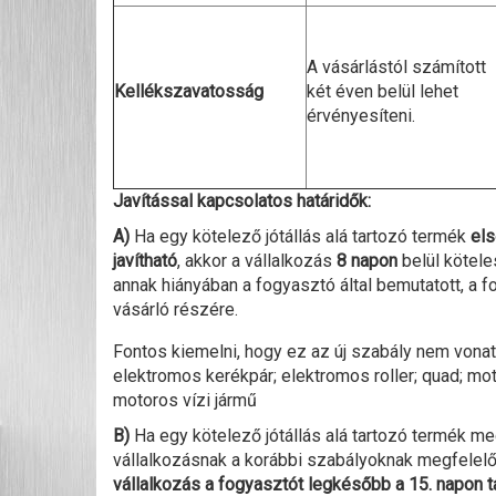
A vásárlástól számított
Kellékszavatosság
két éven belül lehet
érvényesíteni.
Javítással kapcsolatos határidők:
A)
Ha egy kötelező jótállás alá tartozó termék
els
javítható
, akkor a vállalkozás
8 napon
belül kötele
annak hiányában a fogyasztó által bemutatott, a 
vásárló részére.
Fontos kiemelni, hogy ez az új szabály nem vonat
elektromos kerékpár; elektromos roller; quad; mo
motoros vízi jármű
B)
Ha egy kötelező jótállás alá tartozó termék me
vállalkozásnak a korábbi szabályoknak megfelelő
vállalkozás a fogyasztót legkésőbb a 15. napon táj