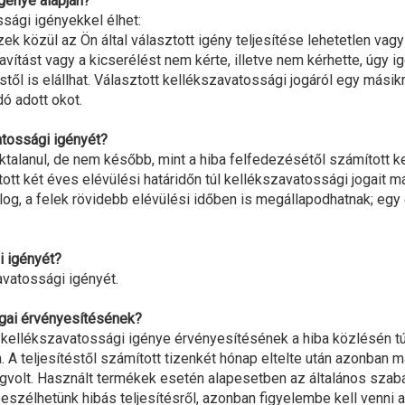
igénye alapján?
sági igényekkel élhet:
 ezek közül az Ön által választott igény teljesítése lehetetlen v
javítást vagy a kicserélést nem kérte, illetve nem kérhette, úgy 
ől is elállhat. Választott kellékszavatossági jogáról egy másikr
dó adott okot.
atossági igényét?
talanul, de nem később, mint a hiba felfedezésétől számított ke
ott két éves elévülési határidőn túl kellékszavatossági jogait m
log, a felek rövidebb elévülési időben is megállapodhatnak; egy
i igényét?
vatossági igényét.
ogai érvényesítésének?
a kellékszavatossági igénye érvényesítésének a hiba közlésén túl
a. A teljesítéstől számított tizenkét hónap eltelte után azonban m
megvolt. Használt termékek esetén alapesetben az általános szabá
beszélhetünk hibás teljesítésről, azonban figyelembe kell venni