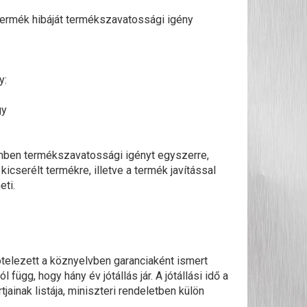
termék hibáját termékszavatossági igény
y:
gy
emben termékszavatossági igényt egyszerre,
erélt termékre, illetve a termék javítással
eti.
ötelezett a köznyelvben garanciaként ismert
ügg, hogy hány év jótállás jár. A jótállási idő a
jainak listája, miniszteri rendeletben külön