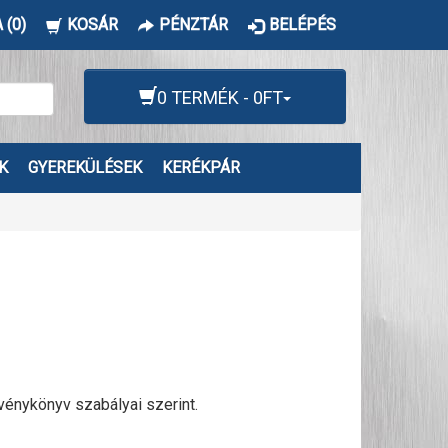
 (0)
KOSÁR
PÉNZTÁR
BELÉPÉS
0 TERMÉK - 0FT
K
GYEREKÜLÉSEK
KERÉKPÁR
vénykönyv szabályai szerint.