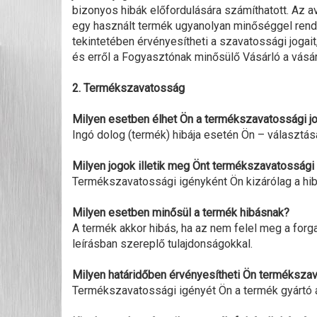
bizonyos hibák előfordulására számíthatott. Az a
egy használt termék ugyanolyan minőséggel rendel
tekintetében érvényesítheti a szavatossági jogait
és erről a Fogyasztónak minősülő Vásárló a vásár
2. Termékszavatosság
Milyen esetben élhet Ön a termékszavatossági j
Ingó dolog (termék) hibája esetén Ön – választás
Milyen jogok illetik meg Önt termékszavatossági 
Termékszavatossági igényként Ön kizárólag a hibá
Milyen esetben minősül a termék hibásnak?
A termék akkor hibás, ha az nem felel meg a forg
leírásban szereplő tulajdonságokkal.
Milyen határidőben érvényesítheti Ön terméksza
Termékszavatossági igényét Ön a termék gyártó ált