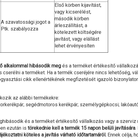
Első körben kijavítást,
vagy kicserélést,
második körben
A szavatossági jogot a
árleszállítást, a
Ptk. szabályozza
kötelezett költségére
javítást, vagy elállást
lehet érvényesíten
ő alkalommal hibásodik meg
és a terméket értékesítő vállalkozá
s cserélni a terméket. Ha a termék cseréjére nincs lehetőség,
vá
fogyasztási cikk ellenértékének megfizetését igazoló bizonylato
kozik az alábbi termékekre:
torkerékpár; segédmotoros kerékpár; személygépkocsi; lakóautó, 
ghibásodik és a terméket értékesítő vállalkozás vagy a szerviz
en ezután is
törekednie kell a termék 15 napon belüli javítására
.
ékoztatni köteles a javítás várható időtartamáról.
Ennek célja, h