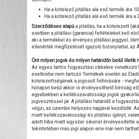
Ha a kötelező jótállás alá eső termék ára 10
Ha a kötelező jótállás alá eső termék ára a 
Szerződéses alapú
a jótállás, ha a kötelezett (ak
esetben a jótállási (garancia) feltételeket kell elo
aki a termékkel és érvényes jótállási jeggyel, il
ellenérték megfizetését igazoló bizonylattal, az 
Önt milyen jogok és milyen határidőn belül illetik 
Az egyes tartós fogyasztási cikkekre vonatkozó kö
esetkörbe nem tartozó Termékek esetén az Eladó jót
kötelezettségének a jogosult felhívására - megfele
hónapon belül akkor is érvényesíthető bíróság előtt
egyebekben a kellékszavatossági jogok gyakorlásá
jogvesztéssel jár. A jótállási határidő a fogyasz
végzi, az üzembe helyezés napjával kezdődik. Az 
miatt kellékszavatossági és jótállási igényt, va
adott hiba miatt egyszer sikerrel érvényesítette 
tekintetében más jogi alapon erre már nem tarthat