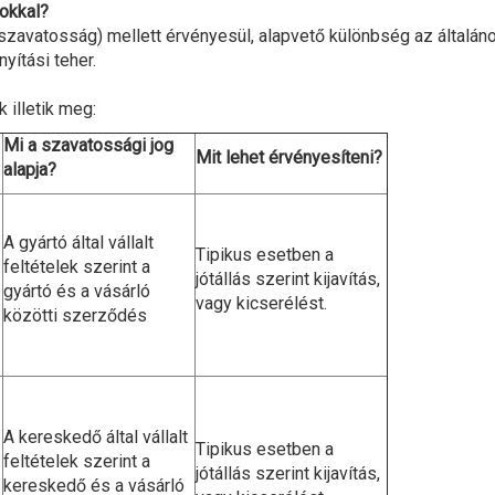
gokkal?
szavatosság) mellett érvényesül, alapvető különbség az általáno
yítási teher.
 illetik meg:
Mi a szavatossági jog
Mit lehet érvényesíteni?
alapja?
A gyártó által vállalt
Tipikus esetben a
feltételek szerint a
jótállás szerint kijavítás,
gyártó és a vásárló
vagy kicserélést.
közötti szerződés
A kereskedő által vállalt
Tipikus esetben a
feltételek szerint a
jótállás szerint kijavítás,
kereskedő és a vásárló