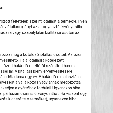
kre.
ozott feltételek szerint jótállást a termékre. Ilyen
 jár. Jótállási igényt az a fogyasztó érvényesíthet,
aradása vagy szabálytalan kiállítása esetén az
ározza meg a kötelező jótállás eseteit. Az ezen
yesíthető. Ha a jótállásra kötelezett
 tűzött határidő elteltétől számított három
ssel jár. A jótállási igény érvényesítésére
ás időtartama egy év. E határidő elmulasztása
helyezést a vállalkozás vagy annak megbízottja
eskedjen a gyártóhoz fordulni! Ugyanazon hiba
sal párhuzamosan is érvényesíthet. Ha viszont egy
kozás kicserélte a terméket), ugyanezen hiba