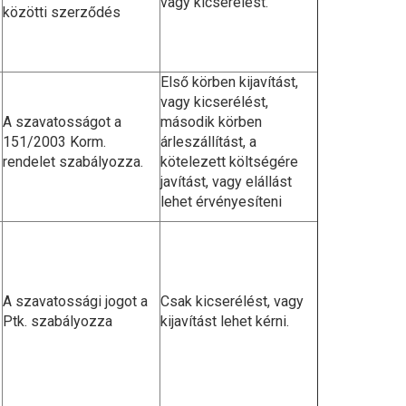
vagy kicserélést.
közötti szerződés
Első körben kijavítást,
vagy kicserélést,
A szavatosságot a
második körben
151/2003 Korm.
árleszállítást, a
rendelet szabályozza.
kötelezett költségére
javítást, vagy elállást
lehet érvényesíteni
A szavatossági jogot a
Csak kicserélést, vagy
Ptk. szabályozza
kijavítást lehet kérni.