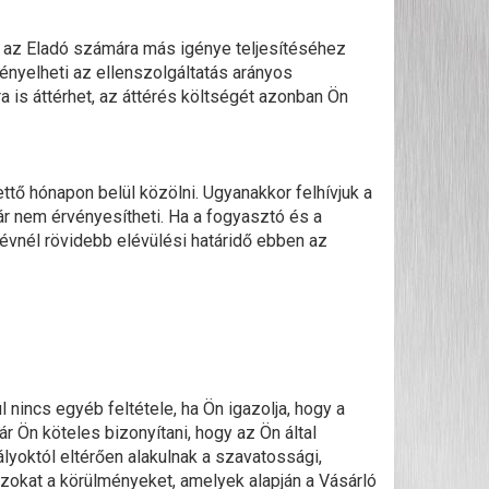
agy az Eladó számára más igénye teljesítéséhez
igényelheti az ellenszolgáltatás arányos
a is áttérhet, az áttérés költségét azonban Ön
ttő hónapon belül közölni. Ugyanakkor felhívjuk a
ár nem érvényesítheti. Ha a fogyasztó és a
 évnél rövidebb elévülési határidő ebben az
 nincs egyéb feltétele, ha Ön igazolja, hogy a
ár Ön köteles bizonyítani, hogy az Ön által
lyoktól eltérően alakulnak a szavatossági,
 azokat a körülményeket, amelyek alapján a Vásárló