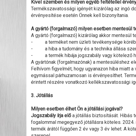
Kivel szemben és milyen egyéb feltétellel érvén
Termékszavatossági igényét kizárólag az ingó do
érvényesítése esetén Önnek kell bizonyítania.
A gyártó (forgalmazó) milyen esetben mentesül 
A gyártó (forgalmazó) kizárólag akkor mentesül te
- a terméket nem üzleti tevékenysége körében g
- a hiba a tudomány és a technika állása szeri
- a termék hibája jogszabály vagy kötelező ha
A gyártónak (forgalmazónak) a mentesüléshez ele
Felhívom figyelmét, hogy ugyanazon hiba miatt 
egymással párhuzamosan is érvényesíthet. Termék
érintett részére vonatkozó kellékszavatossági i
3. Jótállás
Milyen esetben élhet Ön a jótállási jogával?
Jogszabály írja elő
a jótállás biztosítását. Hibás 
fogalommal megegyező jótállásra köteles. 2024. máj
termék árától függően 2 év vagy 3 év lehet. A köte
szerepel.