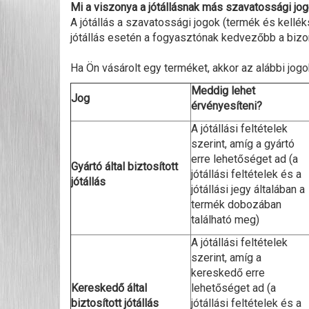
Mi a viszonya a jótállásnak más szavatossági jo
A jótállás a szavatossági jogok (termék és kellék
jótállás esetén a fogyasztónak kedvezőbb a bizon
Ha Ön vásárolt egy terméket, akkor az alábbi jogok
Meddig lehet
Jog
érvényesíteni?
A jótállási feltételek
szerint, amíg a gyártó
erre lehetőséget ad (a
Gyártó által biztosított
jótállási feltételek és a
jótállás
jótállási jegy általában a
termék dobozában
található meg)
A jótállási feltételek
szerint, amíg a
kereskedő erre
Kereskedő által
lehetőséget ad (a
biztosított jótállás
jótállási feltételek és a