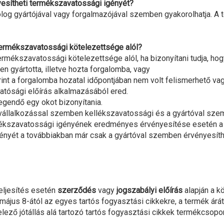
yesítheti termékszavatossági igényét?
log gyártójával vagy forgalmazójával szemben gyakorolhatja. A 
termékszavatossági kötelezettsége alól?
rmékszavatossági kötelezettsége alól, ha bizonyítani tudja, hog
yártotta, illetve hozta forgalomba, vagy
nt a forgalomba hozatal időpontjában nem volt felismerhető va
tósági előírás alkalmazásából ered.
gendő egy okot bizonyítania.
a vállalkozással szemben kellékszavatossági és a gyártóval sz
szavatossági igényének eredményes érvényesítése esetén a kics
gényét a továbbiakban már csak a gyártóval szemben érvényesíth
teljesítés esetén
szerződés
vagy
jogszabályi előírás
alapján a k
us 8-ától az egyes tartós fogyasztási cikkekre, a termék árától f
lező jótállás alá tartozó tartós fogyasztási cikkek termékcsoport