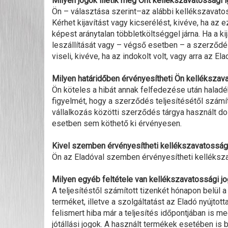
Milyen jogok illetik meg Önt kellékszavatossági 
Ön – választása szerint–az alábbi kellékszavatos
Kérhet kijavítást vagy kicserélést, kivéve, ha az
képest aránytalan többletköltséggel járna. Ha a ki
leszállítását vagy – végső esetben – a szerződést
viseli, kivéve, ha az indokolt volt, vagy arra az Ela
Milyen határidőben érvényesítheti Ön kellékszav
Ön köteles a hibát annak felfedezése után haladék
figyelmét, hogy a szerződés teljesítésétől számít
vállalkozás közötti szerződés tárgya használt do
esetben sem köthető ki érvényesen.
Kivel szemben érvényesítheti kellékszavatosság
Ön az Eladóval szemben érvényesítheti kelléksza
Milyen egyéb feltétele van kellékszavatossági j
A teljesítéstől számított tizenkét hónapon belül 
terméket, illetve a szolgáltatást az Eladó nyújtott
felismert hiba már a teljesítés időpontjában is 
jótállási jogok. A használt termékek esetében is 