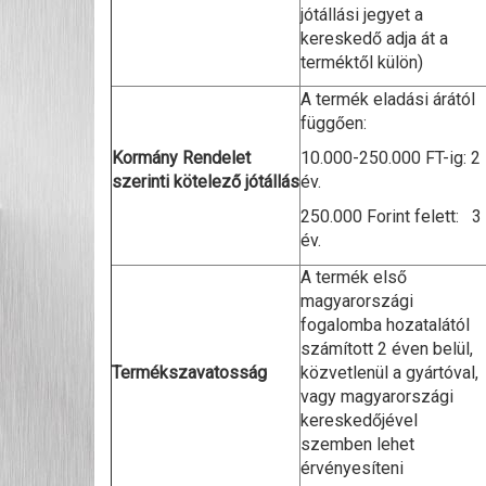
jótállási jegyet a
kereskedő adja át a
terméktől külön)
A termék eladási árától
függően:
Kormány Rendelet
10.000-250.000 FT-ig: 2
szerinti kötelező jótállás
év.
250.000 Forint felett: 3
év.
A termék első
magyarországi
fogalomba hozatalától
számított 2 éven belül,
Termékszavatosság
közvetlenül a gyártóval,
vagy magyarországi
kereskedőjével
szemben lehet
érvényesíteni