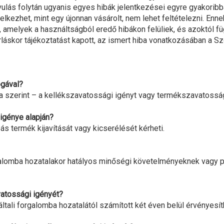
vulás folytán ugyanis egyes hibák jelentkezései egyre gyakorib
kezhet, mint egy újonnan vásárolt, nem lehet feltételezni. Enne
, amelyek a használtságból eredő hibákon felüliek, és azoktól f
láskor tájékoztatást kapott, az ismert hiba vonatkozásában a Sz
ogával?
a szerint – a kellékszavatossági igényt vagy termékszavatosság
igénye alapján?
s termék kijavítását vagy kicserélését kérheti.
alomba hozatalakor hatályos minőségi követelményeknek vagy ped
vatossági igényét?
ali forgalomba hozatalától számított két éven belül érvényesíthet