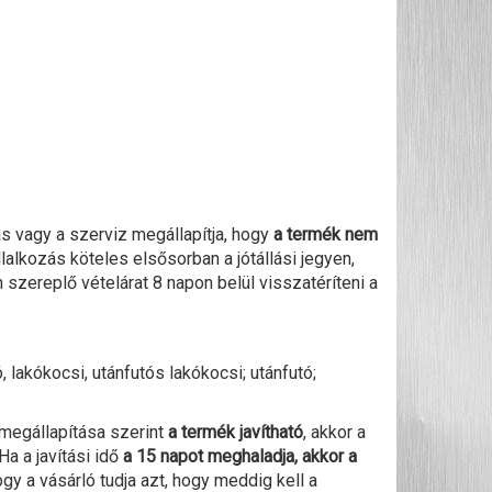
s vagy a szerviz megállapítja, hogy
a termék nem
llalkozás köteles elsősorban a jótállási jegyen,
n szereplő vételárat
8 napon belül visszatéríteni a
lakókocsi, utánfutós lakókocsi; utánfutó;
 megállapítása szerint
a termék javítható
, akkor a
 Ha a javítási idő
a 15 napot meghaladja, akkor a
ogy a vásárló tudja azt, hogy meddig kell a