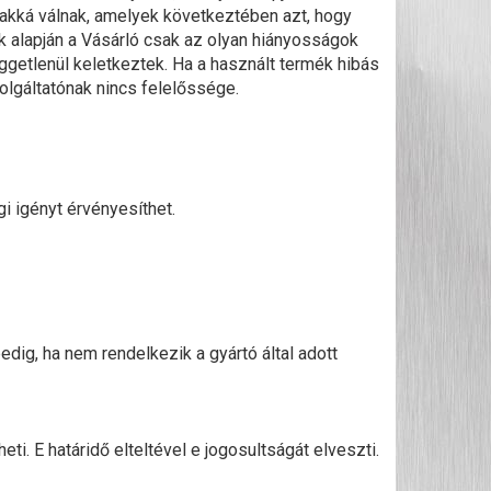
bakká válnak, amelyek következtében azt, hogy
k alapján a Vásárló csak az olyan hiányosságok
üggetlenül keletkeztek. Ha a használt termék hibás
olgáltatónak nincs felelőssége.
i igényt érvényesíthet.
ig, ha nem rendelkezik a gyártó által adott
i. E határidő elteltével e jogosultságát elveszti.