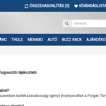
ÖSSZEHASONLÍTÁS (0)
KÍVÁNSÁGLISTA
ÁNC
THULE
MENABO
AUTÓ
BUZZ RACK
AJÁNDÉKO
fogyasztói tájékoztató
.
gával?
 szemben kellékszavatossági igényt érvényesíthet a Polgári Tör