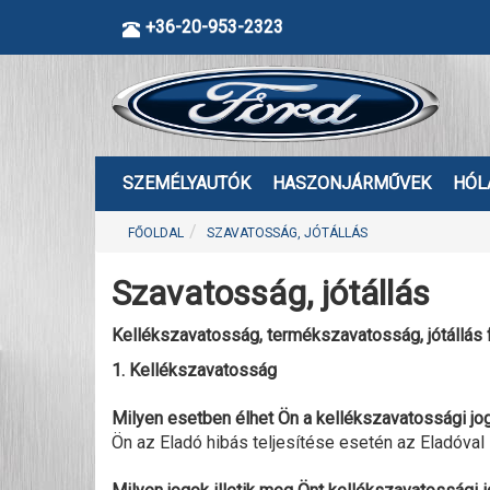
+36-20-953-2323
SZEMÉLYAUTÓK
HASZONJÁRMŰVEK
HÓL
FŐOLDAL
SZAVATOSSÁG, JÓTÁLLÁS
Szavatosság, jótállás
Kellékszavatosság, termékszavatosság, jótállás 
1. Kellékszavatosság
Milyen esetben élhet Ön a kellékszavatossági jo
Ön az Eladó hibás teljesítése esetén az Eladóval