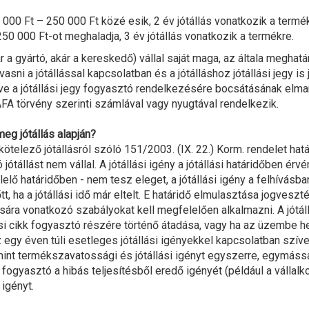
 000 Ft – 250 000 Ft közé esik, 2 év jótállás vonatkozik a termé
250 000 Ft-ot meghaladja, 3 év jótállás vonatkozik a termékre.
ár a gyártó, akár a kereskedő) vállal saját maga, az általa meghatár
lvasni a jótállással kapcsolatban és a jótálláshoz jótállási jegy is
letve a jótállási jegy fogyasztó rendelkezésére bocsátásának elm
ÁFA törvény szerinti számlával vagy nyugtával rendelkezik.
meg jótállás alapján?
telező jótállásról szóló 151/2003. (IX. 22.) Korm. rendelet hat
állást nem vállal. A jótállási igény a jótállási határidőben érvén
lő határidőben - nem tesz eleget, a jótállási igény a felhívásban
, ha a jótállási idő már eltelt. E határidő elmulasztása jogveszté
ra vonatkozó szabályokat kell megfelelően alkalmazni. A jótáll
tási cikk fogyasztó részére történő átadása, vagy ha az üzembe 
egy éven túli esetleges jótállási igényekkel kapcsolatban szív
lamint termékszavatossági és jótállási igényt egyszerre, egymás
a fogyasztó a hibás teljesítésből eredő igényét (például a vállal
 igényt.