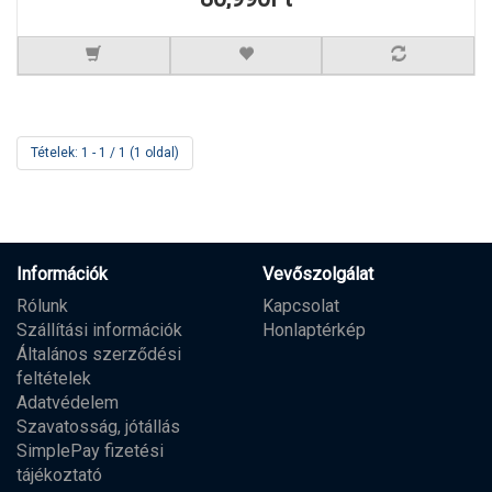
Tételek: 1 - 1 / 1 (1 oldal)
Információk
Vevőszolgálat
Rólunk
Kapcsolat
Szállítási információk
Honlaptérkép
Általános szerződési
feltételek
Adatvédelem
Szavatosság, jótállás
SimplePay fizetési
tájékoztató