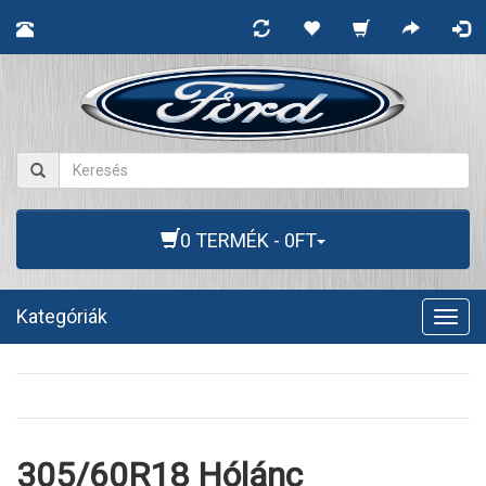
0 TERMÉK - 0FT
Kategóriák
Togg
navig
305/60R18 Hólánc