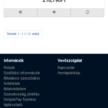
218,790Ft
Tételek: 1 - 1 / 1 (1 oldal)
Információk
Vevőszolgálat
Rólunk
Kapcsolat
Szállítási információk
Honlaptérkép
Általános szerződési
feltételek
Adatvédelem
Szavatosság, jótállás
SimplePay fizetési
tájékoztató