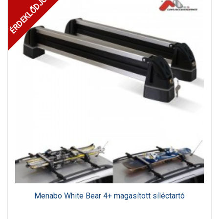
ÉRDEKLŐDJÖN!
Menabo White Bear 4+ magasított síléctartó