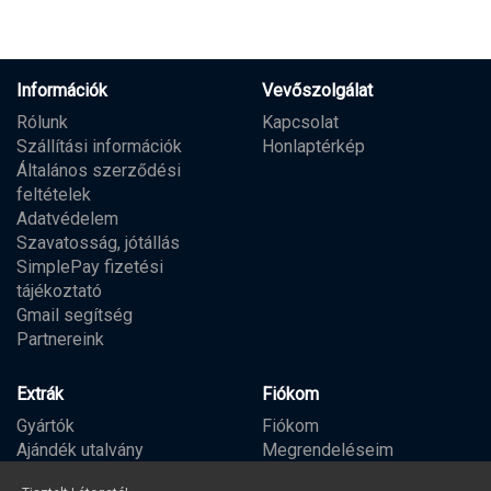
Információk
Vevőszolgálat
Rólunk
Kapcsolat
Szállítási információk
Honlaptérkép
Általános szerződési
feltételek
Adatvédelem
Szavatosság, jótállás
SimplePay fizetési
tájékoztató
Gmail segítség
Partnereink
Extrák
Fiókom
Gyártók
Fiókom
Ajándék utalvány
Megrendeléseim
Partner program
Kívánságlista