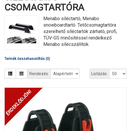
CSOMAGTARTÓRA
Menabo síléctartó, Menabo
snowboardtartó. Tetőcsomagtartóra
szerelhető síléctartók zárható, profi,
TÜV-GS minősítéssel rendelkező
Menabo sílécszállítók.
Termék összehasonlítás (0)
Rendezés:
Listázás:
ÉRDEKLŐDJÖN!