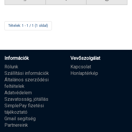
Tételek: 1 - 1 / 1 (1 oldal)
Információk
Vevőszolgálat
Rólunk
Kapcsolat
Szállítási információk
Honlaptérkép
Általános szerződési
feltételek
Adatvédelem
Szavatosság, jótállás
SimplePay fizetési
tájékoztató
Gmail segítség
Partnereink