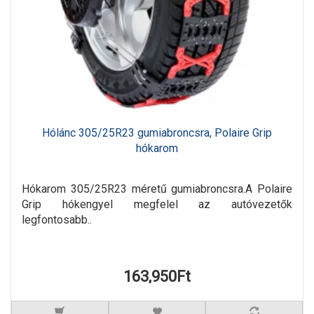
Hólánc 305/25R23 gumiabroncsra, Polaire Grip
hókarom
Hókarom 305/25R23 méretű gumiabroncsra.A Polaire
Grip hókengyel megfelel az autóvezetők
legfontosabb..
163,950Ft