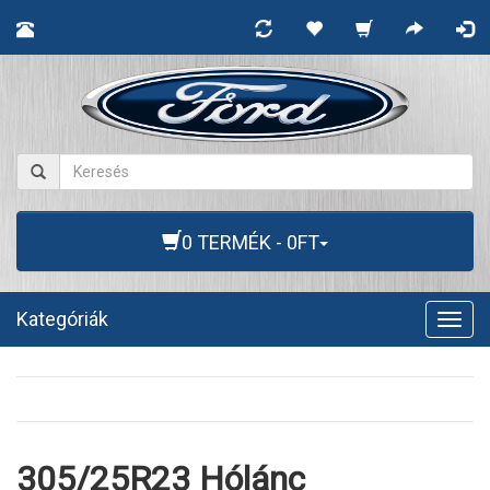
0 TERMÉK - 0FT
Kategóriák
Togg
navig
305/25R23 Hólánc