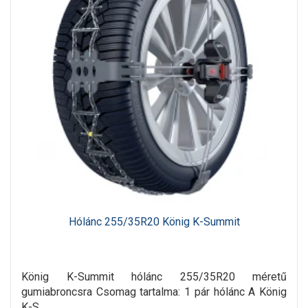
Hólánc 255/35R20 König K-Summit
König K-Summit hólánc 255/35R20 méretű
gumiabroncsra Csomag tartalma: 1 pár hólánc A König
K-S..