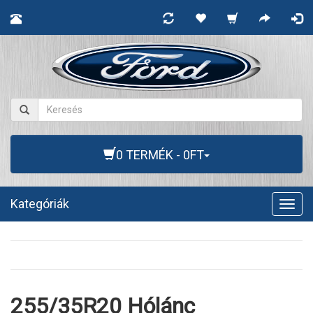
0 TERMÉK - 0FT
Kategóriák
Togg
navig
255/35R20 Hólánc