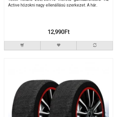
Active hózokni nagy ellenállású szerkezet. A hár..
12,990Ft