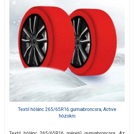
Textil hólánc 265/65R16 gumiabroncsra, Active
hózokni
Textil hólánc 265/65R16 méretű gumiabroncsra. Az