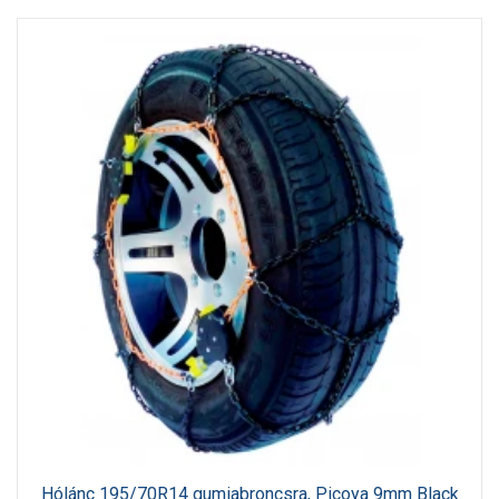
Hólánc 195/70R14 gumiabroncsra, Picoya 9mm Black