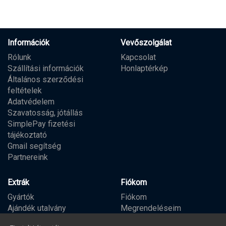
Információk
Vevőszolgálat
Rólunk
Kapcsolat
Szállítási információk
Honlaptérkép
Általános szerződési
feltételek
Adatvédelem
Szavatosság, jótállás
SimplePay fizetési
tájékoztató
Gmail segítség
Partnereink
Extrák
Fiókom
Gyártók
Fiókom
Ajándék utalvány
Megrendeléseim
Partner program
Kívánságlista