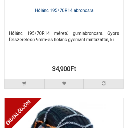
Hólánc 195/70R14 abroncsra
Hólánc 195/70R14 méretű gumiabroncsra. Gyors
felszerelésű 9mm-es hólánc gyémánt mintázattal, ki..
34,900Ft
ÉRDEKLŐDJÖN!