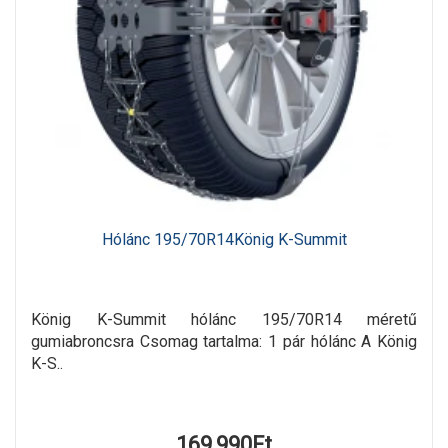
Hólánc 195/70R14König K-Summit
König K-Summit hólánc 195/70R14 méretű
gumiabroncsra Csomag tartalma: 1 pár hólánc A König
K-S..
169,990Ft