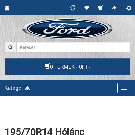
0 TERMÉK - 0FT
Kategóriák
Togg
navig
195/70R14 Hólánc