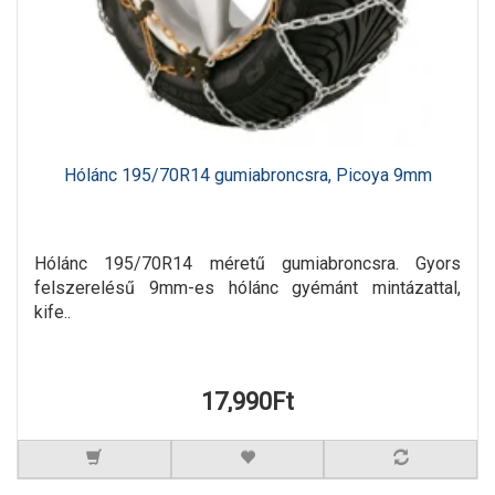
Hólánc 195/70R14 gumiabroncsra, Picoya 9mm
Hólánc 195/70R14 méretű gumiabroncsra. Gyors
felszerelésű 9mm-es hólánc gyémánt mintázattal,
kife..
17,990Ft