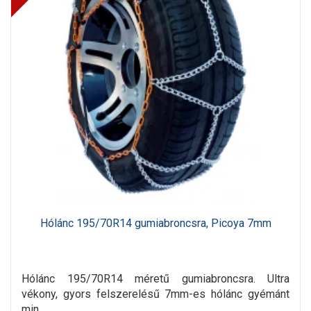
Hólánc 195/70R14 gumiabroncsra, Picoya 7mm
Hólánc 195/70R14 méretű gumiabroncsra. Ultra
vékony, gyors felszerelésű 7mm-es hólánc gyémánt
min..