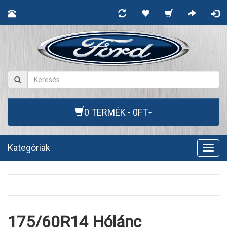
0 TERMÉK - 0FT
Kategóriák
Togg
navig
175/60R14 Hólánc