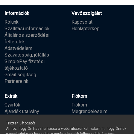
Információk
Vevőszolgálat
Rólunk
Kapcsolat
Szállítási információk
Honlaptérkép
Általános szerződési
feltételek
Adatvédelem
Szavatosság, jótállás
SimplePay fizetési
tájékoztató
Gmail segítség
Partnereink
Extrák
Fiókom
Gyártók
Fiókom
Ajándék utalvány
Megrendeléseim
Partner program
Kívánságlista
Tisztelt Látogató!
Hírlevél
Ahhoz, hogy Ön használhassa a webáruházunkat, valamint, hogy Önnek