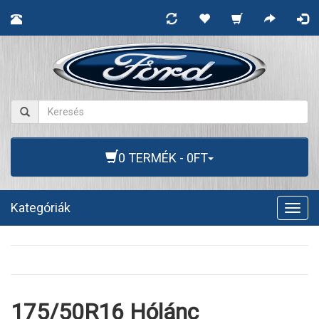
0 TERMÉK - 0FT
Kategóriák
Togg
navig
175/50R16 Hólánc