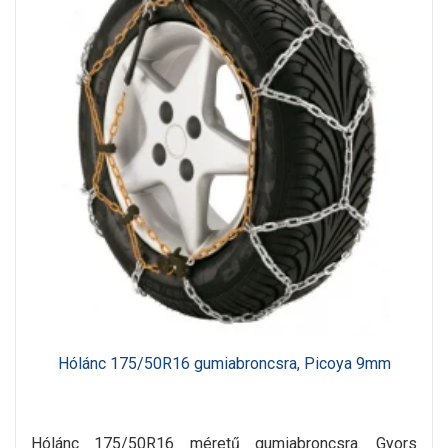
Hólánc 175/50R16 gumiabroncsra, Picoya 9mm
Hólánc 175/50R16 méretű gumiabroncsra. Gyors