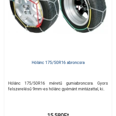
Hólánc 175/50R16 abroncsra
Hólánc 175/50R16 méretű gumiabroncsra. Gyors
felszerelésű 9mm-es hólánc gyémánt mintázattal, ki..
15,580Ft