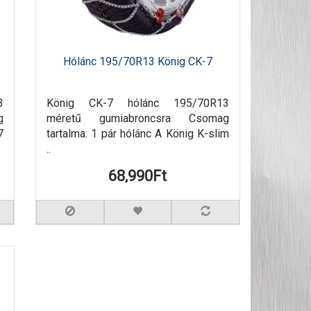
Hólánc 195/70R13 König CK-7
3
König CK-7 hólánc 195/70R13
g
méretű gumiabroncsra Csomag
7
tartalma: 1 pár hólánc A König K-slim
..
68,990Ft