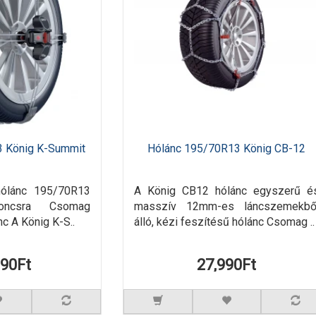
3 König K-Summit
Hólánc 195/70R13 König CB-12
hólánc 195/70R13
A König CB12 hólánc egyszerű é
roncsra Csomag
masszív 12mm-es láncszemekbő
nc A König K-S..
álló, kézi feszítésű hólánc Csomag ..
990Ft
27,990Ft