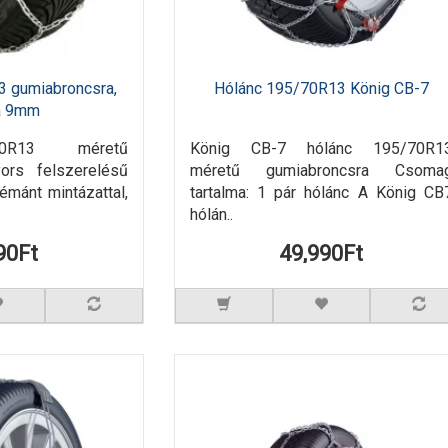
3 gumiabroncsra,
Hólánc 195/70R13 König CB-7
a 9mm
70R13 méretű
König CB-7 hólánc 195/70R1
yors felszerelésű
méretű gumiabroncsra Csoma
mánt mintázattal,
tartalma: 1 pár hólánc A König CB
hólán..
90Ft
49,990Ft