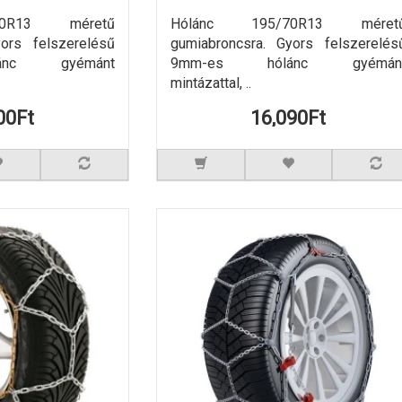
70R13 méretű
Hólánc 195/70R13 méret
yors felszerelésű
gumiabroncsra. Gyors felszerelés
ánc gyémánt
9mm-es hólánc gyémán
mintázattal, ..
00Ft
16,090Ft