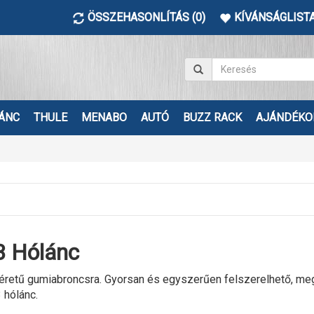
ÖSSZEHASONLÍTÁS (0)
KÍVÁNSÁGLISTA
ÁNC
THULE
MENABO
AUTÓ
BUZZ RACK
AJÁNDÉKO
 Hólánc
etű gumiabroncsra. Gyorsan és egyszerűen felszerelhető, megbízh
 hólánc.