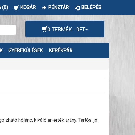
 (0)
KOSÁR
PÉNZTÁR
BELÉPÉS
0 TERMÉK - 0FT
K
GYEREKÜLÉSEK
KERÉKPÁR
ató hólánc, kiváló ár-érték arány. Tartós, jó