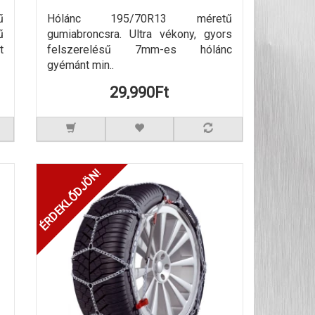
ű
Hólánc 195/70R13 méretű
ű
gumiabroncsra. Ultra vékony, gyors
t
felszerelésű 7mm-es hólánc
gyémánt min..
29,990Ft
ÉRDEKLŐDJÖN!