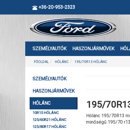
+36-20-953-2323
SZEMÉLYAUTÓK
HASZONJÁRMŰVEK
HÓL
FŐOLDAL
HÓLÁNC
195/70R13 HÓLÁNC
SZEMÉLYAUTÓK
HASZONJÁRMŰVEK
195/70R13
HÓLÁNC
10R15 HÓLÁNC
Hólánc 195/70R13 mér
125/60R21 HÓLÁNC
minőségű 195/70 r13
125/80R17 HÓLÁNC